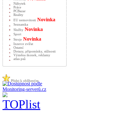
Nábytek
Práce
PCBazar
Reality
Novinka
EU nemovitosti
Seznamka
Novinka
Služby
Sport
Novinka
Stroje
Inzerce zvířat
Ostatní
Dotazy, připomínky, stížnosti
Výměna ikonek, reklamy
atlas psů
Přidej k oblíbeným