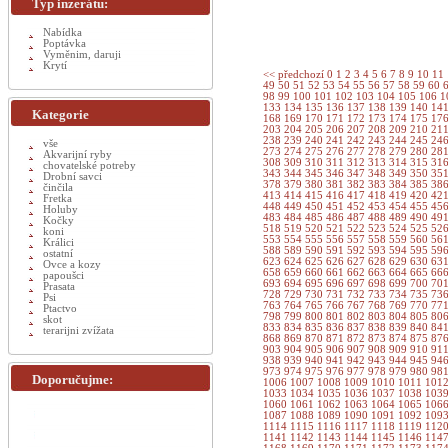
Typ inzerátu:
Nabídka
Poptávka
Vyměnim, daruji
Krytí
<< předchozí
0
1
2
3
4
5
6
7
8
9
10
11
49
50
51
52
53
54
55
56
57
58
59
60
98
99
100
101
102
103
104
105
106
1
133
134
135
136
137
138
139
140
14
Kategorie
168
169
170
171
172
173
174
175
17
203
204
205
206
207
208
209
210
21
238
239
240
241
242
243
244
245
24
vše
273
274
275
276
277
278
279
280
28
Akvarijní ryby
308
309
310
311
312
313
314
315
31
chovatelské potreby
343
344
345
346
347
348
349
350
35
Drobní savci
378
379
380
381
382
383
384
385
38
činčila
413
414
415
416
417
418
419
420
42
Fretka
448
449
450
451
452
453
454
455
45
Holuby
483
484
485
486
487
488
489
490
49
Kočky
518
519
520
521
522
523
524
525
52
koni
553
554
555
556
557
558
559
560
56
Králici
588
589
590
591
592
593
594
595
59
ostatní
623
624
625
626
627
628
629
630
63
Ovce a kozy
658
659
660
661
662
663
664
665
66
papoušci
693
694
695
696
697
698
699
700
70
Prasata
728
729
730
731
732
733
734
735
73
Psi
763
764
765
766
767
768
769
770
77
Ptactvo
798
799
800
801
802
803
804
805
80
skot
833
834
835
836
837
838
839
840
84
terarijni zvížata
868
869
870
871
872
873
874
875
87
903
904
905
906
907
908
909
910
91
938
939
940
941
942
943
944
945
94
973
974
975
976
977
978
979
980
98
Doporučujme:
1006
1007
1008
1009
1010
1011
101
1033
1034
1035
1036
1037
1038
103
1060
1061
1062
1063
1064
1065
106
1087
1088
1089
1090
1091
1092
109
1114
1115
1116
1117
1118
1119
112
1141
1142
1143
1144
1145
1146
114