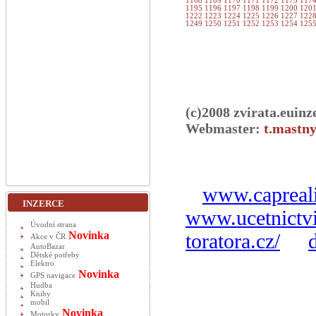
1168
1169
1170
1171
1172
1173
117
1195
1196
1197
1198
1199
1200
120
1222
1223
1224
1225
1226
1227
122
1249
1250
1251
1252
1253
1254
125
(c)2008 zvirata.euinz
Webmaster:
t.mastny
www.capreali
INZERCE
www.ucetnictvi
Úvodní strana
Novinka
toratora.cz/
Akce v ČR
AutoBazar
Dětské potřeby
Elektro
Novinka
GPS navigace
Hudba
Knihy
mobil
Novinka
Motorky