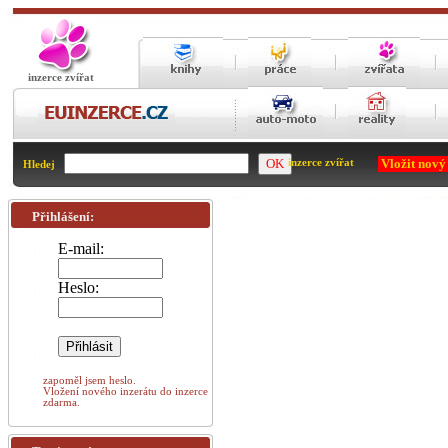
inzerce zvířat
Vložit nový
inzerce zvířat
Hledej
Přihlášení:
E-mail:
Heslo:
zapoměl jsem heslo.
Vložení nového inzerátu do inzerce
zdarma.