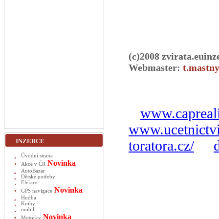
(c)2008 zvirata.euinz
Webmaster:
t.mastny
www.capreali
www.ucetnictvi
INZERCE
toratora.cz/
Úvodní strana
Novinka
Akce v ČR
AutoBazar
Dětské potřeby
Elektro
Novinka
GPS navigace
Hudba
Knihy
mobil
Novinka
Motorky