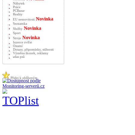
Nábytek
Práce
PCBazar
Reality
Novinka
EU nemovitosti
Seznamka
Novinka
Služby
Sport
Novinka
Stroje
Inzerce zvířat
Ostatní
Dotazy, připomínky, stížnosti
Výměna ikonek, reklamy
atlas psů
Přidej k oblíbeným