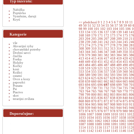
Typ inzerátu:
Nabídka
Poptávka
Vyměnim, daruji
Krytí
<< předchozí
0
1
2
3
4
5
6
7
8
9
10
11
49
50
51
52
53
54
55
56
57
58
59
60
98
99
100
101
102
103
104
105
106
1
133
134
135
136
137
138
139
140
14
Kategorie
168
169
170
171
172
173
174
175
17
203
204
205
206
207
208
209
210
21
238
239
240
241
242
243
244
245
24
vše
273
274
275
276
277
278
279
280
28
Akvarijní ryby
308
309
310
311
312
313
314
315
31
chovatelské potreby
343
344
345
346
347
348
349
350
35
Drobní savci
378
379
380
381
382
383
384
385
38
činčila
413
414
415
416
417
418
419
420
42
Fretka
448
449
450
451
452
453
454
455
45
Holuby
483
484
485
486
487
488
489
490
49
Kočky
518
519
520
521
522
523
524
525
52
koni
553
554
555
556
557
558
559
560
56
Králici
588
589
590
591
592
593
594
595
59
ostatní
623
624
625
626
627
628
629
630
63
Ovce a kozy
658
659
660
661
662
663
664
665
66
papoušci
693
694
695
696
697
698
699
700
70
Prasata
728
729
730
731
732
733
734
735
73
Psi
763
764
765
766
767
768
769
770
77
Ptactvo
798
799
800
801
802
803
804
805
80
skot
833
834
835
836
837
838
839
840
84
terarijni zvížata
868
869
870
871
872
873
874
875
87
903
904
905
906
907
908
909
910
91
938
939
940
941
942
943
944
945
94
973
974
975
976
977
978
979
980
98
Doporučujme:
1006
1007
1008
1009
1010
1011
101
1033
1034
1035
1036
1037
1038
103
1060
1061
1062
1063
1064
1065
106
1087
1088
1089
1090
1091
1092
109
1114
1115
1116
1117
1118
1119
112
1141
1142
1143
1144
1145
1146
114