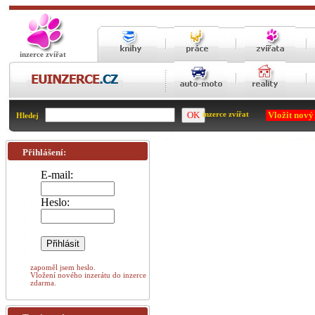
inzerce zvířat
Vložit nový
inzerce zvířat
Hledej
Přihlášení:
E-mail:
Heslo:
zapoměl jsem heslo.
Vložení nového inzerátu do inzerce
zdarma.