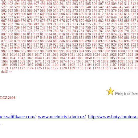
6
457
458
459
460
461
462
463
464
465
466
467
468
469
470
471
472
473
474
475
476
477
1
492
493
494
495
496
497
498
499
500
501
502
503
504
505
506
507
508
509
510
511
512
6
527
528
529
530
531
532
533
534
535
536
537
538
539
540
541
542
543
544
545
546
547
1
562
563
564
565
566
567
568
569
570
571
572
573
574
575
576
577
578
579
580
581
582
6
597
598
599
600
601
602
603
604
605
606
607
608
609
610
611
612
613
614
615
616
617
1
632
633
634
635
636
637
638
639
640
641
642
643
644
645
646
647
648
649
650
651
652
6
667
668
669
670
671
672
673
674
675
676
677
678
679
680
681
682
683
684
685
686
687
1
702
703
704
705
706
707
708
709
710
711
712
713
714
715
716
717
718
719
720
721
722
6
737
738
739
740
741
742
743
744
745
746
747
748
749
750
751
752
753
754
755
756
757
1
772
773
774
775
776
777
778
779
780
781
782
783
784
785
786
787
788
789
790
791
792
6
807
808
809
810
811
812
813
814
815
816
817
818
819
820
821
822
823
824
825
826
827
1
842
843
844
845
846
847
848
849
850
851
852
853
854
855
856
857
858
859
860
861
862
6
877
878
879
880
881
882
883
884
885
886
887
888
889
890
891
892
893
894
895
896
897
1
912
913
914
915
916
917
918
919
920
921
922
923
924
925
926
927
928
929
930
931
932
6
947
948
949
950
951
952
953
954
955
956
957
958
959
960
961
962
963
964
965
966
967
1
982
983
984
985
986
987
988
989
990
991
992
993
994
995
996
997
998
999
1000
1001
1
2
1013
1014
1015
1016
1017
1018
1019
1020
1021
1022
1023
1024
1025
1026
1027
1028
1
9
1040
1041
1042
1043
1044
1045
1046
1047
1048
1049
1050
1051
1052
1053
1054
1055
1
6
1067
1068
1069
1070
1071
1072
1073
1074
1075
1076
1077
1078
1079
1080
1081
1082
1
3
1094
1095
1096
1097
1098
1099
1100
1101
1102
1103
1104
1105
1106
1107
1108
1109
1
0
1121
1122
1123
1124
1125
1126
1127
1128
1129
1130
1131
1132
1133
1134
1135
1136
1
7
další >>
Přidej k oblíbe
.CZ 2006
ekvalifikace.com/
www.ucetnictvi-dudr.cz/
http://www.boty-toratora.
A