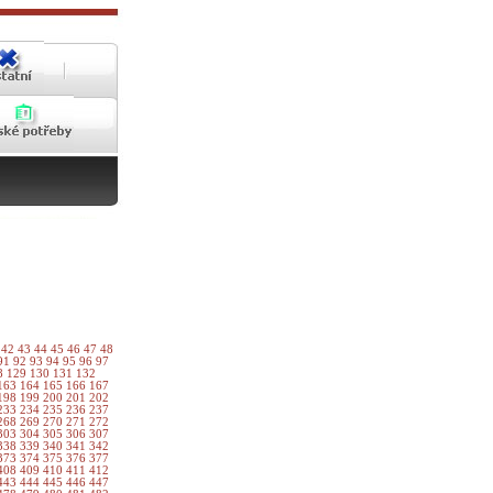
1
42
43
44
45
46
47
48
91
92
93
94
95
96
97
8
129
130
131
132
163
164
165
166
167
198
199
200
201
202
233
234
235
236
237
268
269
270
271
272
303
304
305
306
307
338
339
340
341
342
373
374
375
376
377
408
409
410
411
412
443
444
445
446
447