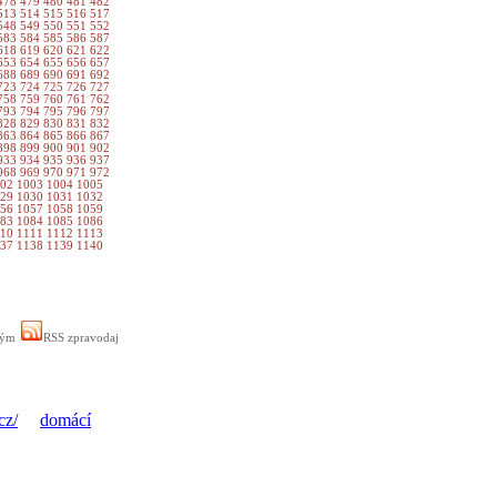
478
479
480
481
482
513
514
515
516
517
548
549
550
551
552
583
584
585
586
587
618
619
620
621
622
653
654
655
656
657
688
689
690
691
692
723
724
725
726
727
758
759
760
761
762
793
794
795
796
797
828
829
830
831
832
863
864
865
866
867
898
899
900
901
902
933
934
935
936
937
968
969
970
971
972
002
1003
1004
1005
029
1030
1031
1032
056
1057
1058
1059
083
1084
1085
1086
110
1111
1112
1113
137
1138
1139
1140
ným
RSS zpravodaj
cz/
domácí