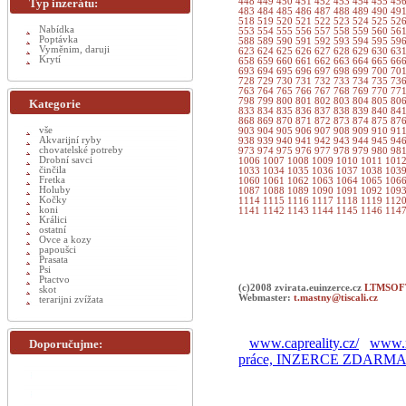
Typ inzerátu:
448
449
450
451
452
453
454
455
45
483
484
485
486
487
488
489
490
49
518
519
520
521
522
523
524
525
52
Nabídka
553
554
555
556
557
558
559
560
56
Poptávka
588
589
590
591
592
593
594
595
59
Vyměnim, daruji
623
624
625
626
627
628
629
630
63
Krytí
658
659
660
661
662
663
664
665
66
693
694
695
696
697
698
699
700
70
728
729
730
731
732
733
734
735
73
763
764
765
766
767
768
769
770
77
798
799
800
801
802
803
804
805
80
Kategorie
833
834
835
836
837
838
839
840
84
868
869
870
871
872
873
874
875
87
vše
903
904
905
906
907
908
909
910
91
Akvarijní ryby
938
939
940
941
942
943
944
945
94
chovatelské potreby
973
974
975
976
977
978
979
980
98
Drobní savci
1006
1007
1008
1009
1010
1011
101
činčila
1033
1034
1035
1036
1037
1038
103
Fretka
1060
1061
1062
1063
1064
1065
106
Holuby
1087
1088
1089
1090
1091
1092
109
Kočky
1114
1115
1116
1117
1118
1119
112
koni
1141
1142
1143
1144
1145
1146
114
Králici
ostatní
Ovce a kozy
papoušci
Prasata
Psi
Ptactvo
(c)2008 zvirata.euinzerce.cz
LTMSOFT
skot
Webmaster:
t.mastny@tiscali.cz
terarijni zvížata
www.capreality.cz/
www.r
Doporučujme:
práce, INZERCE ZDARM