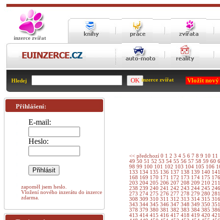
inzerce zvířat
Vložit nový
inzerce zvířat
Hledej
Přihlášení:
E-mail:
Heslo:
<< předchozí
0
1
2
3
4
5
6
7
8
9
10
11
49
50
51
52
53
54
55
56
57
58
59
60
98
99
100
101
102
103
104
105
106
1
133
134
135
136
137
138
139
140
14
168
169
170
171
172
173
174
175
17
203
204
205
206
207
208
209
210
21
zapoměl jsem heslo.
238
239
240
241
242
243
244
245
24
Vložení nového inzerátu do inzerce
273
274
275
276
277
278
279
280
28
zdarma.
308
309
310
311
312
313
314
315
31
343
344
345
346
347
348
349
350
35
378
379
380
381
382
383
384
385
38
413
414
415
416
417
418
419
420
42