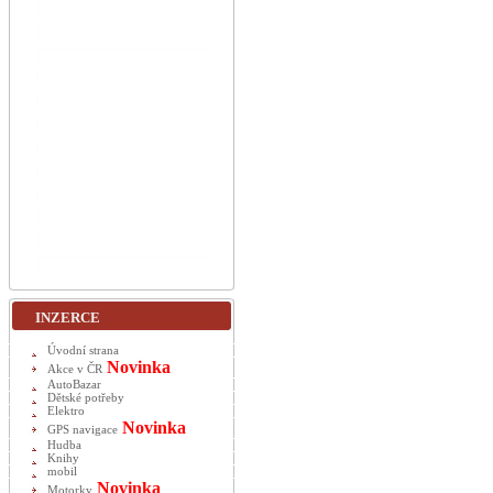
INZERCE
Úvodní strana
Novinka
Akce v ČR
AutoBazar
Dětské potřeby
Elektro
Novinka
GPS navigace
Hudba
Knihy
mobil
Novinka
Motorky