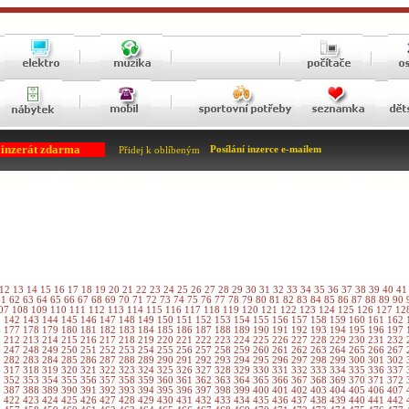
 inzerát zdarma
Posílání inzerce e-mailem
Přidej k oblíbeným
12
13
14
15
16
17
18
19
20
21
22
23
24
25
26
27
28
29
30
31
32
33
34
35
36
37
38
39
40
4
61
62
63
64
65
66
67
68
69
70
71
72
73
74
75
76
77
78
79
80
81
82
83
84
85
86
87
88
89
90
07
108
109
110
111
112
113
114
115
116
117
118
119
120
121
122
123
124
125
126
127
12
1
142
143
144
145
146
147
148
149
150
151
152
153
154
155
156
157
158
159
160
161
162
6
177
178
179
180
181
182
183
184
185
186
187
188
189
190
191
192
193
194
195
196
197
1
212
213
214
215
216
217
218
219
220
221
222
223
224
225
226
227
228
229
230
231
232
6
247
248
249
250
251
252
253
254
255
256
257
258
259
260
261
262
263
264
265
266
267
1
282
283
284
285
286
287
288
289
290
291
292
293
294
295
296
297
298
299
300
301
302
6
317
318
319
320
321
322
323
324
325
326
327
328
329
330
331
332
333
334
335
336
337
1
352
353
354
355
356
357
358
359
360
361
362
363
364
365
366
367
368
369
370
371
372
6
387
388
389
390
391
392
393
394
395
396
397
398
399
400
401
402
403
404
405
406
407
1
422
423
424
425
426
427
428
429
430
431
432
433
434
435
436
437
438
439
440
441
442