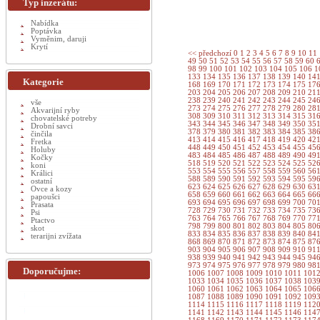
Typ inzerátu:
Nabídka
Poptávka
Vyměnim, daruji
Krytí
<< předchozí
0
1
2
3
4
5
6
7
8
9
10
11
49
50
51
52
53
54
55
56
57
58
59
60
98
99
100
101
102
103
104
105
106
1
133
134
135
136
137
138
139
140
14
Kategorie
168
169
170
171
172
173
174
175
17
203
204
205
206
207
208
209
210
21
238
239
240
241
242
243
244
245
24
vše
273
274
275
276
277
278
279
280
28
Akvarijní ryby
308
309
310
311
312
313
314
315
31
chovatelské potreby
343
344
345
346
347
348
349
350
35
Drobní savci
378
379
380
381
382
383
384
385
38
činčila
413
414
415
416
417
418
419
420
42
Fretka
448
449
450
451
452
453
454
455
45
Holuby
483
484
485
486
487
488
489
490
49
Kočky
518
519
520
521
522
523
524
525
52
koni
553
554
555
556
557
558
559
560
56
Králici
588
589
590
591
592
593
594
595
59
ostatní
623
624
625
626
627
628
629
630
63
Ovce a kozy
658
659
660
661
662
663
664
665
66
papoušci
693
694
695
696
697
698
699
700
70
Prasata
728
729
730
731
732
733
734
735
73
Psi
763
764
765
766
767
768
769
770
77
Ptactvo
798
799
800
801
802
803
804
805
80
skot
833
834
835
836
837
838
839
840
84
terarijni zvížata
868
869
870
871
872
873
874
875
87
903
904
905
906
907
908
909
910
91
938
939
940
941
942
943
944
945
94
973
974
975
976
977
978
979
980
98
Doporučujme:
1006
1007
1008
1009
1010
1011
101
1033
1034
1035
1036
1037
1038
103
1060
1061
1062
1063
1064
1065
106
1087
1088
1089
1090
1091
1092
109
1114
1115
1116
1117
1118
1119
112
1141
1142
1143
1144
1145
1146
114