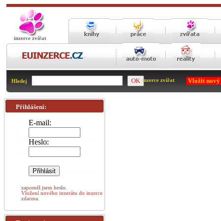
inzerce zvířat
Vložit nový
inzerce zvířat
Hledej
Přihlášení:
E-mail:
Heslo:
zapoměl jsem heslo.
Vložení nového inzerátu do inzerce
zdarma.