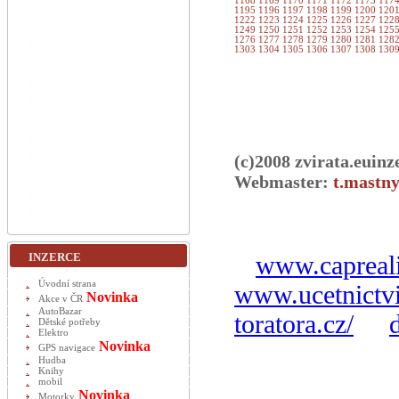
1168
1169
1170
1171
1172
1173
117
1195
1196
1197
1198
1199
1200
120
1222
1223
1224
1225
1226
1227
122
1249
1250
1251
1252
1253
1254
125
1276
1277
1278
1279
1280
1281
128
1303
1304
1305
1306
1307
1308
130
(c)2008 zvirata.euinz
Webmaster:
t.mastny
INZERCE
www.capreali
Úvodní strana
www.ucetnictvi
Novinka
Akce v ČR
AutoBazar
toratora.cz/
Dětské potřeby
Elektro
Novinka
GPS navigace
Hudba
Knihy
mobil
Novinka
Motorky