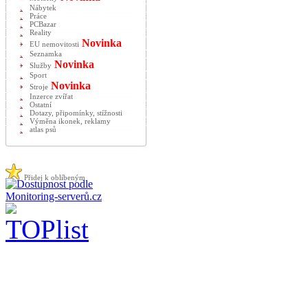
Nábytek
Práce
PCBazar
Reality
Novinka
EU nemovitosti
Seznamka
Novinka
Služby
Sport
Novinka
Stroje
Inzerce zvířat
Ostatní
Dotazy, připomínky, stížnosti
Výměna ikonek, reklamy
atlas psů
Přidej k oblíbeným