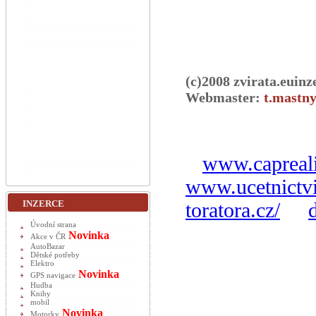
(c)2008 zvirata.euinz
Webmaster:
t.mastny
www.capreali
www.ucetnictvi
INZERCE
toratora.cz/
Úvodní strana
Novinka
Akce v ČR
AutoBazar
Dětské potřeby
Elektro
Novinka
GPS navigace
Hudba
Knihy
mobil
Novinka
Motorky