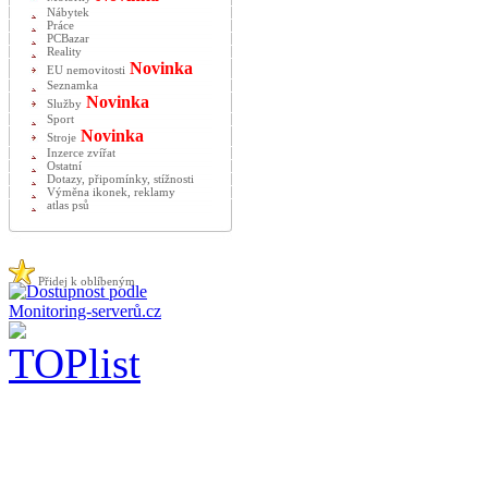
Nábytek
Práce
PCBazar
Reality
Novinka
EU nemovitosti
Seznamka
Novinka
Služby
Sport
Novinka
Stroje
Inzerce zvířat
Ostatní
Dotazy, připomínky, stížnosti
Výměna ikonek, reklamy
atlas psů
Přidej k oblíbeným