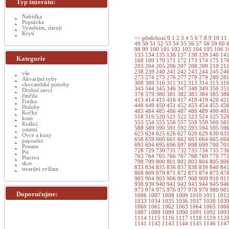
Typ inzerátu:
Nabídka
Poptávka
Vyměnim, daruji
Krytí
<< předchozí
0
1
2
3
4
5
6
7
8
9
10
11
49
50
51
52
53
54
55
56
57
58
59
60
98
99
100
101
102
103
104
105
106
1
133
134
135
136
137
138
139
140
14
Kategorie
168
169
170
171
172
173
174
175
17
203
204
205
206
207
208
209
210
21
238
239
240
241
242
243
244
245
24
vše
273
274
275
276
277
278
279
280
28
Akvarijní ryby
308
309
310
311
312
313
314
315
31
chovatelské potreby
343
344
345
346
347
348
349
350
35
Drobní savci
378
379
380
381
382
383
384
385
38
činčila
413
414
415
416
417
418
419
420
42
Fretka
448
449
450
451
452
453
454
455
45
Holuby
483
484
485
486
487
488
489
490
49
Kočky
518
519
520
521
522
523
524
525
52
koni
553
554
555
556
557
558
559
560
56
Králici
588
589
590
591
592
593
594
595
59
ostatní
623
624
625
626
627
628
629
630
63
Ovce a kozy
658
659
660
661
662
663
664
665
66
papoušci
693
694
695
696
697
698
699
700
70
Prasata
728
729
730
731
732
733
734
735
73
Psi
763
764
765
766
767
768
769
770
77
Ptactvo
798
799
800
801
802
803
804
805
80
skot
833
834
835
836
837
838
839
840
84
terarijni zvížata
868
869
870
871
872
873
874
875
87
903
904
905
906
907
908
909
910
91
938
939
940
941
942
943
944
945
94
973
974
975
976
977
978
979
980
98
Doporučujme:
1006
1007
1008
1009
1010
1011
101
1033
1034
1035
1036
1037
1038
103
1060
1061
1062
1063
1064
1065
106
1087
1088
1089
1090
1091
1092
109
1114
1115
1116
1117
1118
1119
112
1141
1142
1143
1144
1145
1146
114