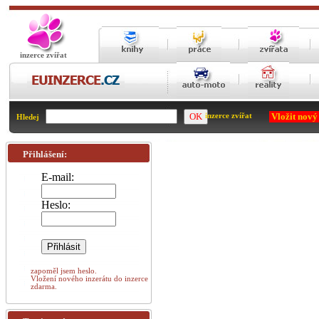
inzerce zvířat
Vložit nový
inzerce zvířat
Hledej
Přihlášení:
E-mail:
Heslo:
zapoměl jsem heslo.
Vložení nového inzerátu do inzerce
zdarma.