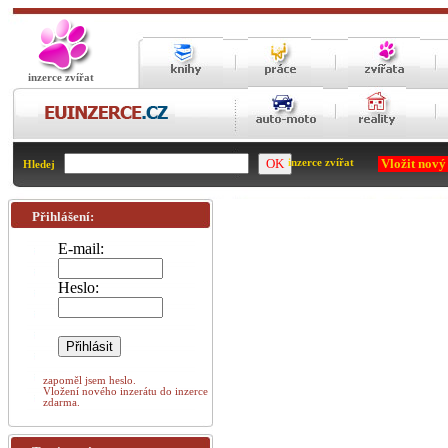
inzerce zvířat
Vložit nový
inzerce zvířat
Hledej
Přihlášení:
E-mail:
Heslo:
zapoměl jsem heslo.
Vložení nového inzerátu do inzerce
zdarma.