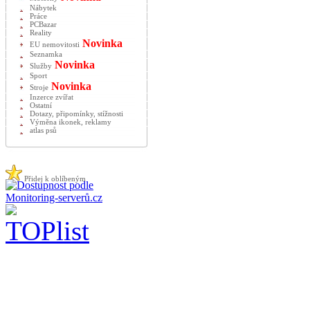
Nábytek
Práce
PCBazar
Reality
Novinka
EU nemovitosti
Seznamka
Novinka
Služby
Sport
Novinka
Stroje
Inzerce zvířat
Ostatní
Dotazy, připomínky, stížnosti
Výměna ikonek, reklamy
atlas psů
Přidej k oblíbeným