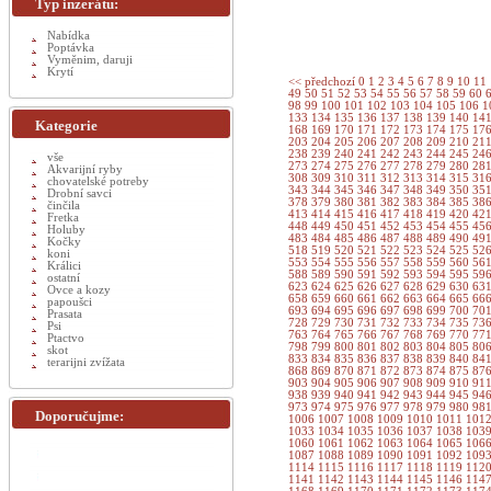
Typ inzerátu:
Nabídka
Poptávka
Vyměnim, daruji
Krytí
<< předchozí
0
1
2
3
4
5
6
7
8
9
10
11
49
50
51
52
53
54
55
56
57
58
59
60
98
99
100
101
102
103
104
105
106
1
133
134
135
136
137
138
139
140
14
Kategorie
168
169
170
171
172
173
174
175
17
203
204
205
206
207
208
209
210
21
238
239
240
241
242
243
244
245
24
vše
273
274
275
276
277
278
279
280
28
Akvarijní ryby
308
309
310
311
312
313
314
315
31
chovatelské potreby
343
344
345
346
347
348
349
350
35
Drobní savci
378
379
380
381
382
383
384
385
38
činčila
413
414
415
416
417
418
419
420
42
Fretka
448
449
450
451
452
453
454
455
45
Holuby
483
484
485
486
487
488
489
490
49
Kočky
518
519
520
521
522
523
524
525
52
koni
553
554
555
556
557
558
559
560
56
Králici
588
589
590
591
592
593
594
595
59
ostatní
623
624
625
626
627
628
629
630
63
Ovce a kozy
658
659
660
661
662
663
664
665
66
papoušci
693
694
695
696
697
698
699
700
70
Prasata
728
729
730
731
732
733
734
735
73
Psi
763
764
765
766
767
768
769
770
77
Ptactvo
798
799
800
801
802
803
804
805
80
skot
833
834
835
836
837
838
839
840
84
terarijni zvížata
868
869
870
871
872
873
874
875
87
903
904
905
906
907
908
909
910
91
938
939
940
941
942
943
944
945
94
973
974
975
976
977
978
979
980
98
Doporučujme:
1006
1007
1008
1009
1010
1011
101
1033
1034
1035
1036
1037
1038
103
1060
1061
1062
1063
1064
1065
106
1087
1088
1089
1090
1091
1092
109
1114
1115
1116
1117
1118
1119
112
1141
1142
1143
1144
1145
1146
114