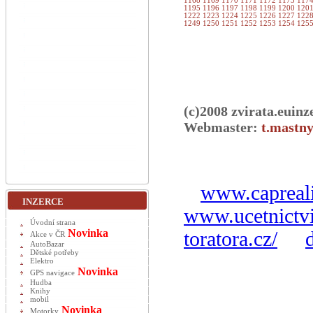
1168
1169
1170
1171
1172
1173
117
1195
1196
1197
1198
1199
1200
120
1222
1223
1224
1225
1226
1227
122
1249
1250
1251
1252
1253
1254
125
(c)2008 zvirata.euinz
Webmaster:
t.mastny
www.capreali
INZERCE
www.ucetnictvi
Úvodní strana
Novinka
toratora.cz/
Akce v ČR
AutoBazar
Dětské potřeby
Elektro
Novinka
GPS navigace
Hudba
Knihy
mobil
Novinka
Motorky