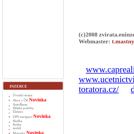
(c)2008 zvirata.euinz
Webmaster:
t.mastny
www.capreali
www.ucetnictvi
INZERCE
toratora.cz/
Úvodní strana
Novinka
Akce v ČR
AutoBazar
Dětské potřeby
Elektro
Novinka
GPS navigace
Hudba
Knihy
mobil
Novinka
Motorky