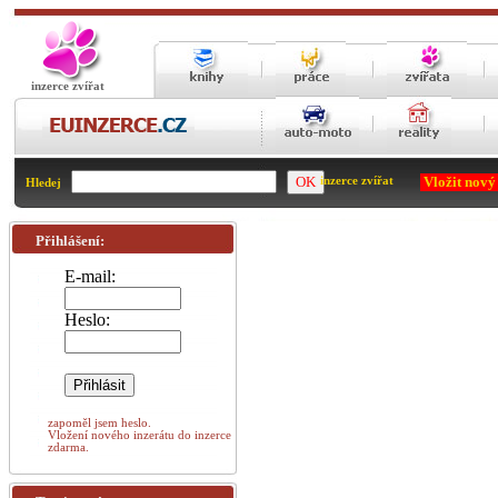
inzerce zvířat
Vložit nový
inzerce zvířat
Hledej
Přihlášení:
E-mail:
Heslo:
zapoměl jsem heslo.
Vložení nového inzerátu do inzerce
zdarma.