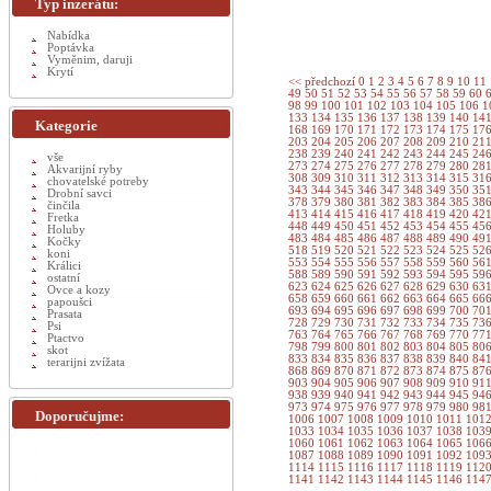
Typ inzerátu:
Nabídka
Poptávka
Vyměnim, daruji
Krytí
<< předchozí
0
1
2
3
4
5
6
7
8
9
10
11
49
50
51
52
53
54
55
56
57
58
59
60
98
99
100
101
102
103
104
105
106
1
133
134
135
136
137
138
139
140
14
Kategorie
168
169
170
171
172
173
174
175
17
203
204
205
206
207
208
209
210
21
238
239
240
241
242
243
244
245
24
vše
273
274
275
276
277
278
279
280
28
Akvarijní ryby
308
309
310
311
312
313
314
315
31
chovatelské potreby
343
344
345
346
347
348
349
350
35
Drobní savci
378
379
380
381
382
383
384
385
38
činčila
413
414
415
416
417
418
419
420
42
Fretka
448
449
450
451
452
453
454
455
45
Holuby
483
484
485
486
487
488
489
490
49
Kočky
518
519
520
521
522
523
524
525
52
koni
553
554
555
556
557
558
559
560
56
Králici
588
589
590
591
592
593
594
595
59
ostatní
623
624
625
626
627
628
629
630
63
Ovce a kozy
658
659
660
661
662
663
664
665
66
papoušci
693
694
695
696
697
698
699
700
70
Prasata
728
729
730
731
732
733
734
735
73
Psi
763
764
765
766
767
768
769
770
77
Ptactvo
798
799
800
801
802
803
804
805
80
skot
833
834
835
836
837
838
839
840
84
terarijni zvížata
868
869
870
871
872
873
874
875
87
903
904
905
906
907
908
909
910
91
938
939
940
941
942
943
944
945
94
973
974
975
976
977
978
979
980
98
Doporučujme:
1006
1007
1008
1009
1010
1011
101
1033
1034
1035
1036
1037
1038
103
1060
1061
1062
1063
1064
1065
106
1087
1088
1089
1090
1091
1092
109
1114
1115
1116
1117
1118
1119
112
1141
1142
1143
1144
1145
1146
114