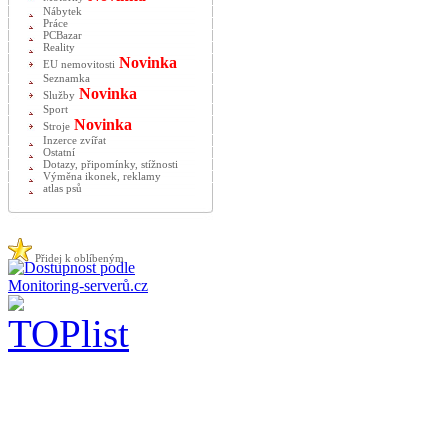
Nábytek
Práce
PCBazar
Reality
Novinka
EU nemovitosti
Seznamka
Novinka
Služby
Sport
Novinka
Stroje
Inzerce zvířat
Ostatní
Dotazy, připomínky, stížnosti
Výměna ikonek, reklamy
atlas psů
Přidej k oblíbeným