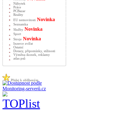
Nábytek
Práce
PCBazar
Reality
Novinka
EU nemovitosti
Seznamka
Novinka
Služby
Sport
Novinka
Stroje
Inzerce zvířat
Ostatní
Dotazy, připomínky, stížnosti
Výměna ikonek, reklamy
atlas psů
Přidej k oblíbeným