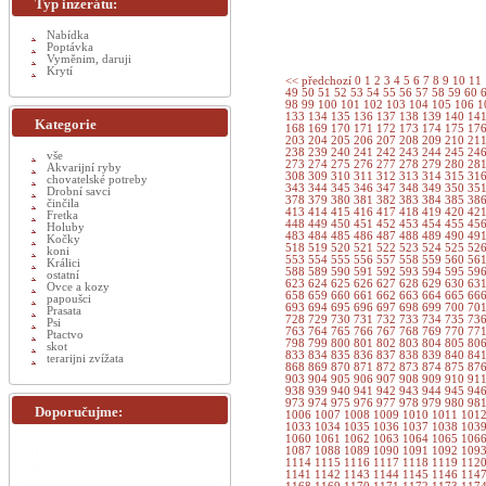
Typ inzerátu:
Nabídka
Poptávka
Vyměnim, daruji
Krytí
<< předchozí
0
1
2
3
4
5
6
7
8
9
10
11
49
50
51
52
53
54
55
56
57
58
59
60
98
99
100
101
102
103
104
105
106
1
133
134
135
136
137
138
139
140
14
Kategorie
168
169
170
171
172
173
174
175
17
203
204
205
206
207
208
209
210
21
238
239
240
241
242
243
244
245
24
vše
273
274
275
276
277
278
279
280
28
Akvarijní ryby
308
309
310
311
312
313
314
315
31
chovatelské potreby
343
344
345
346
347
348
349
350
35
Drobní savci
378
379
380
381
382
383
384
385
38
činčila
413
414
415
416
417
418
419
420
42
Fretka
448
449
450
451
452
453
454
455
45
Holuby
483
484
485
486
487
488
489
490
49
Kočky
518
519
520
521
522
523
524
525
52
koni
553
554
555
556
557
558
559
560
56
Králici
588
589
590
591
592
593
594
595
59
ostatní
623
624
625
626
627
628
629
630
63
Ovce a kozy
658
659
660
661
662
663
664
665
66
papoušci
693
694
695
696
697
698
699
700
70
Prasata
728
729
730
731
732
733
734
735
73
Psi
763
764
765
766
767
768
769
770
77
Ptactvo
798
799
800
801
802
803
804
805
80
skot
833
834
835
836
837
838
839
840
84
terarijni zvížata
868
869
870
871
872
873
874
875
87
903
904
905
906
907
908
909
910
91
938
939
940
941
942
943
944
945
94
973
974
975
976
977
978
979
980
98
Doporučujme:
1006
1007
1008
1009
1010
1011
101
1033
1034
1035
1036
1037
1038
103
1060
1061
1062
1063
1064
1065
106
1087
1088
1089
1090
1091
1092
109
1114
1115
1116
1117
1118
1119
112
1141
1142
1143
1144
1145
1146
114