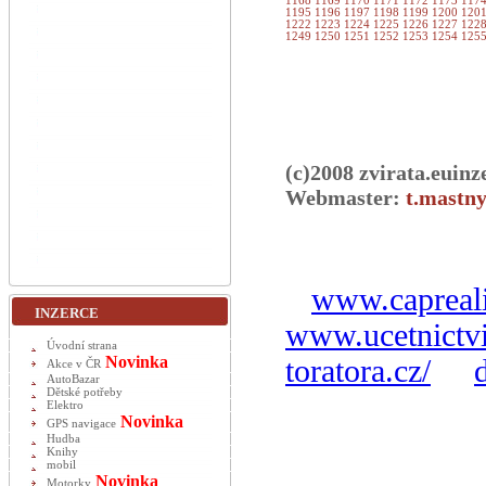
1168
1169
1170
1171
1172
1173
117
1195
1196
1197
1198
1199
1200
120
1222
1223
1224
1225
1226
1227
122
1249
1250
1251
1252
1253
1254
125
(c)2008 zvirata.euinz
Webmaster:
t.mastny
www.capreali
INZERCE
www.ucetnictvi
Úvodní strana
Novinka
toratora.cz/
Akce v ČR
AutoBazar
Dětské potřeby
Elektro
Novinka
GPS navigace
Hudba
Knihy
mobil
Novinka
Motorky