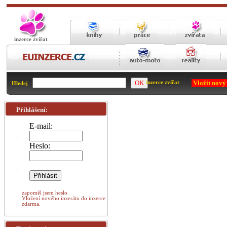
inzerce zvířat
Vložit nový
inzerce zvířat
Hledej
Přihlášení:
E-mail:
Heslo:
zapoměl jsem heslo.
Vložení nového inzerátu do inzerce
zdarma.