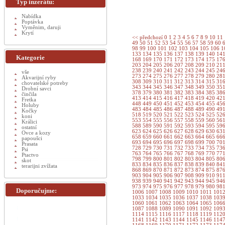
Typ inzerátu:
Nabídka
Poptávka
Vyměnim, daruji
Krytí
<< předchozí
0
1
2
3
4
5
6
7
8
9
10
11
49
50
51
52
53
54
55
56
57
58
59
60
98
99
100
101
102
103
104
105
106
1
133
134
135
136
137
138
139
140
14
Kategorie
168
169
170
171
172
173
174
175
17
203
204
205
206
207
208
209
210
21
238
239
240
241
242
243
244
245
24
vše
273
274
275
276
277
278
279
280
28
Akvarijní ryby
308
309
310
311
312
313
314
315
31
chovatelské potreby
343
344
345
346
347
348
349
350
35
Drobní savci
378
379
380
381
382
383
384
385
38
činčila
413
414
415
416
417
418
419
420
42
Fretka
448
449
450
451
452
453
454
455
45
Holuby
483
484
485
486
487
488
489
490
49
Kočky
518
519
520
521
522
523
524
525
52
koni
553
554
555
556
557
558
559
560
56
Králici
588
589
590
591
592
593
594
595
59
ostatní
623
624
625
626
627
628
629
630
63
Ovce a kozy
658
659
660
661
662
663
664
665
66
papoušci
693
694
695
696
697
698
699
700
70
Prasata
728
729
730
731
732
733
734
735
73
Psi
763
764
765
766
767
768
769
770
77
Ptactvo
798
799
800
801
802
803
804
805
80
skot
833
834
835
836
837
838
839
840
84
terarijni zvížata
868
869
870
871
872
873
874
875
87
903
904
905
906
907
908
909
910
91
938
939
940
941
942
943
944
945
94
973
974
975
976
977
978
979
980
98
Doporučujme:
1006
1007
1008
1009
1010
1011
101
1033
1034
1035
1036
1037
1038
103
1060
1061
1062
1063
1064
1065
106
1087
1088
1089
1090
1091
1092
109
1114
1115
1116
1117
1118
1119
112
1141
1142
1143
1144
1145
1146
114