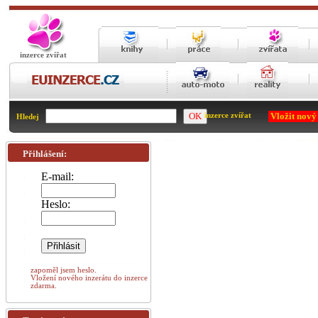
inzerce zvířat
Vložit nový
inzerce zvířat
Hledej
Přihlášení:
E-mail:
Heslo:
zapoměl jsem heslo.
Vložení nového inzerátu do inzerce
zdarma.