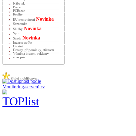
Nábytek
Práce
PCBazar
Reality
Novinka
EU nemovitosti
Seznamka
Novinka
Služby
Sport
Novinka
Stroje
Inzerce zvířat
Ostatní
Dotazy, připomínky, stížnosti
Výměna ikonek, reklamy
atlas psů
Přidej k oblíbeným