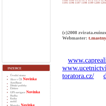
1168
1169
1170
1171
1172
1173
117
1195
1196
1197
1198
1199
1200
120
(c)2008 zvirata.euinz
Webmaster:
t.mastny
www.capreali
www.ucetnictvi
INZERCE
toratora.cz/
Úvodní strana
Novinka
Akce v ČR
AutoBazar
Dětské potřeby
Elektro
Novinka
GPS navigace
Hudba
Knihy
mobil
Novinka
Motorky