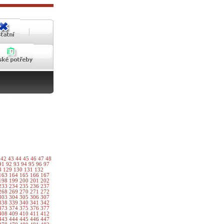
1
42
43
44
45
46
47
48
91
92
93
94
95
96
97
8
129
130
131
132
163
164
165
166
167
198
199
200
201
202
233
234
235
236
237
268
269
270
271
272
303
304
305
306
307
338
339
340
341
342
373
374
375
376
377
408
409
410
411
412
443
444
445
446
447