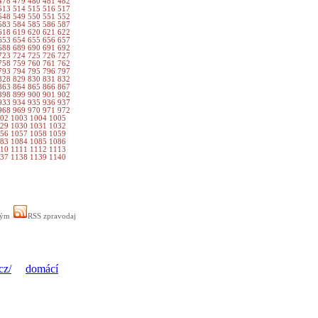
478
479
480
481
482
513
514
515
516
517
548
549
550
551
552
583
584
585
586
587
618
619
620
621
622
653
654
655
656
657
688
689
690
691
692
723
724
725
726
727
758
759
760
761
762
793
794
795
796
797
828
829
830
831
832
863
864
865
866
867
898
899
900
901
902
933
934
935
936
937
968
969
970
971
972
002
1003
1004
1005
029
1030
1031
1032
056
1057
1058
1059
083
1084
1085
1086
110
1111
1112
1113
137
1138
1139
1140
ným
RSS zpravodaj
cz/
domácí