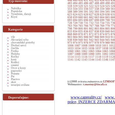
Typ inzerátu:
448
449
450
451
452
453
454
455
45
483
484
485
486
487
488
489
490
49
518
519
520
521
522
523
524
525
52
Nabídka
553
554
555
556
557
558
559
560
56
Poptávka
588
589
590
591
592
593
594
595
59
Vyměnim, daruji
623
624
625
626
627
628
629
630
63
Krytí
658
659
660
661
662
663
664
665
66
693
694
695
696
697
698
699
700
70
728
729
730
731
732
733
734
735
73
763
764
765
766
767
768
769
770
77
798
799
800
801
802
803
804
805
80
Kategorie
833
834
835
836
837
838
839
840
84
868
869
870
871
872
873
874
875
87
vše
903
904
905
906
907
908
909
910
91
Akvarijní ryby
938
939
940
941
942
943
944
945
94
chovatelské potreby
973
974
975
976
977
978
979
980
98
Drobní savci
1006
1007
1008
1009
1010
1011
101
činčila
1033
1034
1035
1036
1037
1038
103
Fretka
1060
1061
1062
1063
1064
1065
106
Holuby
1087
1088
1089
1090
1091
1092
109
Kočky
1114
1115
1116
1117
1118
1119
112
koni
1141
1142
1143
1144
1145
1146
114
Králici
ostatní
Ovce a kozy
papoušci
Prasata
Psi
Ptactvo
(c)2008 zvirata.euinzerce.cz
LTMSOFT
skot
Webmaster:
t.mastny@tiscali.cz
terarijni zvížata
www.capreality.cz/
www.r
Doporučujme:
práce, INZERCE ZDARM