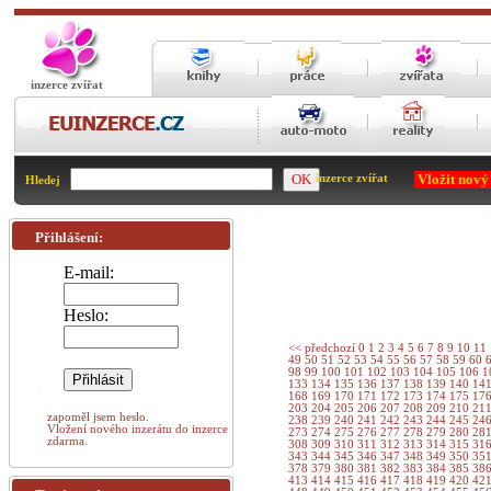
inzerce zvířat
Vložit nový
inzerce zvířat
Hledej
Přihlášení:
E-mail:
Heslo:
<< předchozí
0
1
2
3
4
5
6
7
8
9
10
11
49
50
51
52
53
54
55
56
57
58
59
60
98
99
100
101
102
103
104
105
106
1
133
134
135
136
137
138
139
140
14
168
169
170
171
172
173
174
175
17
203
204
205
206
207
208
209
210
21
zapoměl jsem heslo.
238
239
240
241
242
243
244
245
24
Vložení nového inzerátu do inzerce
273
274
275
276
277
278
279
280
28
zdarma.
308
309
310
311
312
313
314
315
31
343
344
345
346
347
348
349
350
35
378
379
380
381
382
383
384
385
38
413
414
415
416
417
418
419
420
42