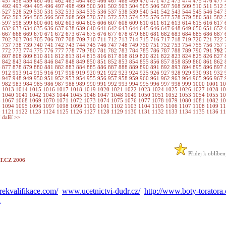
6
457
458
459
460
461
462
463
464
465
466
467
468
469
470
471
472
473
474
475
476
477
1
492
493
494
495
496
497
498
499
500
501
502
503
504
505
506
507
508
509
510
511
512
6
527
528
529
530
531
532
533
534
535
536
537
538
539
540
541
542
543
544
545
546
547
1
562
563
564
565
566
567
568
569
570
571
572
573
574
575
576
577
578
579
580
581
582
6
597
598
599
600
601
602
603
604
605
606
607
608
609
610
611
612
613
614
615
616
617
1
632
633
634
635
636
637
638
639
640
641
642
643
644
645
646
647
648
649
650
651
652
6
667
668
669
670
671
672
673
674
675
676
677
678
679
680
681
682
683
684
685
686
687
1
702
703
704
705
706
707
708
709
710
711
712
713
714
715
716
717
718
719
720
721
722
6
737
738
739
740
741
742
743
744
745
746
747
748
749
750
751
752
753
754
755
756
757
1
772
773
774
775
776
777
778
779
780
781
782
783
784
785
786
787
788
789
790
791
792
6
807
808
809
810
811
812
813
814
815
816
817
818
819
820
821
822
823
824
825
826
827
1
842
843
844
845
846
847
848
849
850
851
852
853
854
855
856
857
858
859
860
861
862
6
877
878
879
880
881
882
883
884
885
886
887
888
889
890
891
892
893
894
895
896
897
1
912
913
914
915
916
917
918
919
920
921
922
923
924
925
926
927
928
929
930
931
932
6
947
948
949
950
951
952
953
954
955
956
957
958
959
960
961
962
963
964
965
966
967
1
982
983
984
985
986
987
988
989
990
991
992
993
994
995
996
997
998
999
1000
1001
1
2
1013
1014
1015
1016
1017
1018
1019
1020
1021
1022
1023
1024
1025
1026
1027
1028
1
9
1040
1041
1042
1043
1044
1045
1046
1047
1048
1049
1050
1051
1052
1053
1054
1055
1
6
1067
1068
1069
1070
1071
1072
1073
1074
1075
1076
1077
1078
1079
1080
1081
1082
1
3
1094
1095
1096
1097
1098
1099
1100
1101
1102
1103
1104
1105
1106
1107
1108
1109
1
0
1121
1122
1123
1124
1125
1126
1127
1128
1129
1130
1131
1132
1133
1134
1135
1136
1
7
další >>
Přidej k oblíbe
.CZ 2006
ekvalifikace.com/
www.ucetnictvi-dudr.cz/
http://www.boty-toratora.
A