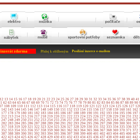
 inzerát zdarma
Posílání inzerce e-mailem
Přidej k oblíbeným
12
13
14
15
16
17
18
19
20
21
22
23
24
25
26
27
28
29
30
31
32
33
34
35
36
37
38
39
40
4
61
62
63
64
65
66
67
68
69
70
71
72
73
74
75
76
77
78
79
80
81
82
83
84
85
86
87
88
89
90
07
108
109
110
111
112
113
114
115
116
117
118
119
120
121
122
123
124
125
126
127
12
1
142
143
144
145
146
147
148
149
150
151
152
153
154
155
156
157
158
159
160
161
162
6
177
178
179
180
181
182
183
184
185
186
187
188
189
190
191
192
193
194
195
196
197
1
212
213
214
215
216
217
218
219
220
221
222
223
224
225
226
227
228
229
230
231
232
6
247
248
249
250
251
252
253
254
255
256
257
258
259
260
261
262
263
264
265
266
267
1
282
283
284
285
286
287
288
289
290
291
292
293
294
295
296
297
298
299
300
301
302
6
317
318
319
320
321
322
323
324
325
326
327
328
329
330
331
332
333
334
335
336
337
1
352
353
354
355
356
357
358
359
360
361
362
363
364
365
366
367
368
369
370
371
372
6
387
388
389
390
391
392
393
394
395
396
397
398
399
400
401
402
403
404
405
406
407
1
422
423
424
425
426
427
428
429
430
431
432
433
434
435
436
437
438
439
440
441
442