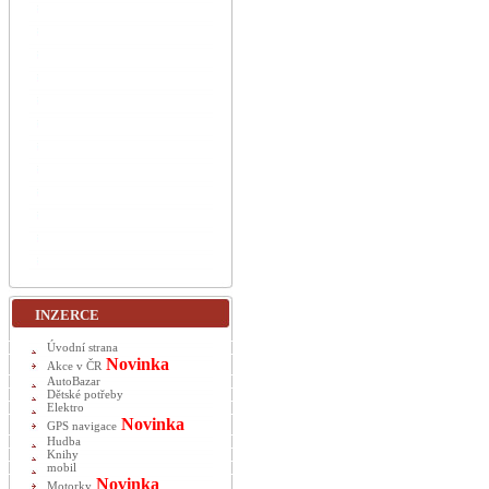
INZERCE
Úvodní strana
Novinka
Akce v ČR
AutoBazar
Dětské potřeby
Elektro
Novinka
GPS navigace
Hudba
Knihy
mobil
Novinka
Motorky