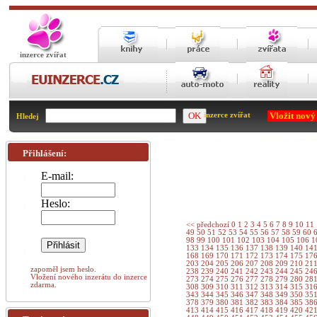
inzerce zvířat
Vložit nový
inzerce zvířat
Hledej
Přihlášení:
E-mail:
Heslo:
<< předchozí
0
1
2
3
4
5
6
7
8
9
10
11
49
50
51
52
53
54
55
56
57
58
59
60
98
99
100
101
102
103
104
105
106
1
133
134
135
136
137
138
139
140
14
168
169
170
171
172
173
174
175
17
203
204
205
206
207
208
209
210
21
zapoměl jsem heslo.
238
239
240
241
242
243
244
245
24
Vložení nového inzerátu do inzerce
273
274
275
276
277
278
279
280
28
zdarma.
308
309
310
311
312
313
314
315
31
343
344
345
346
347
348
349
350
35
378
379
380
381
382
383
384
385
38
413
414
415
416
417
418
419
420
42