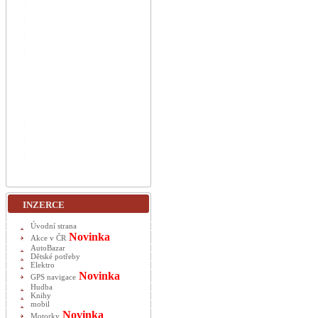
INZERCE
Úvodní strana
Novinka
Akce v ČR
AutoBazar
Dětské potřeby
Elektro
Novinka
GPS navigace
Hudba
Knihy
mobil
Novinka
Motorky