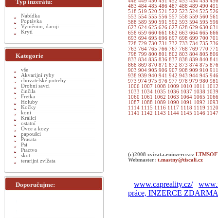
Typ inzerátu:
448
449
450
451
452
453
454
455
45
483
484
485
486
487
488
489
490
49
518
519
520
521
522
523
524
525
52
Nabídka
553
554
555
556
557
558
559
560
56
Poptávka
588
589
590
591
592
593
594
595
59
Vyměnim, daruji
623
624
625
626
627
628
629
630
63
Krytí
658
659
660
661
662
663
664
665
66
693
694
695
696
697
698
699
700
70
728
729
730
731
732
733
734
735
73
763
764
765
766
767
768
769
770
77
798
799
800
801
802
803
804
805
80
Kategorie
833
834
835
836
837
838
839
840
84
868
869
870
871
872
873
874
875
87
vše
903
904
905
906
907
908
909
910
91
Akvarijní ryby
938
939
940
941
942
943
944
945
94
chovatelské potreby
973
974
975
976
977
978
979
980
98
Drobní savci
1006
1007
1008
1009
1010
1011
101
činčila
1033
1034
1035
1036
1037
1038
103
Fretka
1060
1061
1062
1063
1064
1065
106
Holuby
1087
1088
1089
1090
1091
1092
109
Kočky
1114
1115
1116
1117
1118
1119
112
koni
1141
1142
1143
1144
1145
1146
114
Králici
ostatní
Ovce a kozy
papoušci
Prasata
Psi
Ptactvo
(c)2008 zvirata.euinzerce.cz
LTMSOFT
skot
Webmaster:
t.mastny@tiscali.cz
terarijni zvížata
www.capreality.cz/
www.r
Doporučujme:
práce, INZERCE ZDARM