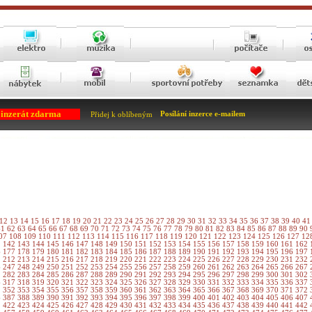
 inzerát zdarma
Posílání inzerce e-mailem
Přidej k oblíbeným
12
13
14
15
16
17
18
19
20
21
22
23
24
25
26
27
28
29
30
31
32
33
34
35
36
37
38
39
40
4
61
62
63
64
65
66
67
68
69
70
71
72
73
74
75
76
77
78
79
80
81
82
83
84
85
86
87
88
89
90
07
108
109
110
111
112
113
114
115
116
117
118
119
120
121
122
123
124
125
126
127
12
1
142
143
144
145
146
147
148
149
150
151
152
153
154
155
156
157
158
159
160
161
162
6
177
178
179
180
181
182
183
184
185
186
187
188
189
190
191
192
193
194
195
196
197
1
212
213
214
215
216
217
218
219
220
221
222
223
224
225
226
227
228
229
230
231
232
6
247
248
249
250
251
252
253
254
255
256
257
258
259
260
261
262
263
264
265
266
267
1
282
283
284
285
286
287
288
289
290
291
292
293
294
295
296
297
298
299
300
301
302
6
317
318
319
320
321
322
323
324
325
326
327
328
329
330
331
332
333
334
335
336
337
1
352
353
354
355
356
357
358
359
360
361
362
363
364
365
366
367
368
369
370
371
372
6
387
388
389
390
391
392
393
394
395
396
397
398
399
400
401
402
403
404
405
406
407
1
422
423
424
425
426
427
428
429
430
431
432
433
434
435
436
437
438
439
440
441
442