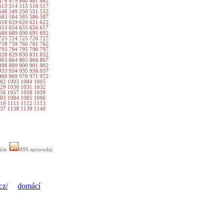
478
479
480
481
482
513
514
515
516
517
548
549
550
551
552
583
584
585
586
587
618
619
620
621
622
653
654
655
656
657
688
689
690
691
692
723
724
725
726
727
758
759
760
761
762
793
794
795
796
797
828
829
830
831
832
863
864
865
866
867
898
899
900
901
902
933
934
935
936
937
968
969
970
971
972
002
1003
1004
1005
029
1030
1031
1032
056
1057
1058
1059
083
1084
1085
1086
110
1111
1112
1113
137
1138
1139
1140
ným
RSS zpravodaj
cz/
domácí