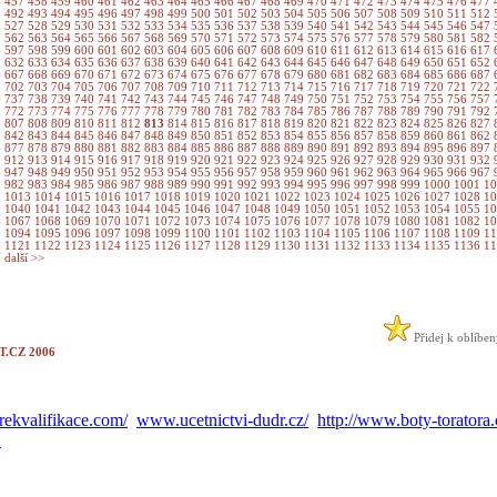
6
457
458
459
460
461
462
463
464
465
466
467
468
469
470
471
472
473
474
475
476
477
1
492
493
494
495
496
497
498
499
500
501
502
503
504
505
506
507
508
509
510
511
512
6
527
528
529
530
531
532
533
534
535
536
537
538
539
540
541
542
543
544
545
546
547
1
562
563
564
565
566
567
568
569
570
571
572
573
574
575
576
577
578
579
580
581
582
6
597
598
599
600
601
602
603
604
605
606
607
608
609
610
611
612
613
614
615
616
617
1
632
633
634
635
636
637
638
639
640
641
642
643
644
645
646
647
648
649
650
651
652
6
667
668
669
670
671
672
673
674
675
676
677
678
679
680
681
682
683
684
685
686
687
1
702
703
704
705
706
707
708
709
710
711
712
713
714
715
716
717
718
719
720
721
722
6
737
738
739
740
741
742
743
744
745
746
747
748
749
750
751
752
753
754
755
756
757
1
772
773
774
775
776
777
778
779
780
781
782
783
784
785
786
787
788
789
790
791
792
6
807
808
809
810
811
812
813
814
815
816
817
818
819
820
821
822
823
824
825
826
827
1
842
843
844
845
846
847
848
849
850
851
852
853
854
855
856
857
858
859
860
861
862
6
877
878
879
880
881
882
883
884
885
886
887
888
889
890
891
892
893
894
895
896
897
1
912
913
914
915
916
917
918
919
920
921
922
923
924
925
926
927
928
929
930
931
932
6
947
948
949
950
951
952
953
954
955
956
957
958
959
960
961
962
963
964
965
966
967
1
982
983
984
985
986
987
988
989
990
991
992
993
994
995
996
997
998
999
1000
1001
1
2
1013
1014
1015
1016
1017
1018
1019
1020
1021
1022
1023
1024
1025
1026
1027
1028
1
9
1040
1041
1042
1043
1044
1045
1046
1047
1048
1049
1050
1051
1052
1053
1054
1055
1
6
1067
1068
1069
1070
1071
1072
1073
1074
1075
1076
1077
1078
1079
1080
1081
1082
1
3
1094
1095
1096
1097
1098
1099
1100
1101
1102
1103
1104
1105
1106
1107
1108
1109
1
0
1121
1122
1123
1124
1125
1126
1127
1128
1129
1130
1131
1132
1133
1134
1135
1136
1
7
další >>
Přidej k oblíbe
.CZ 2006
ekvalifikace.com/
www.ucetnictvi-dudr.cz/
http://www.boty-toratora.
A