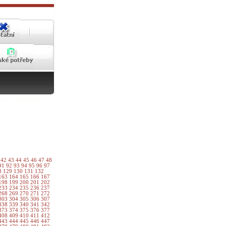
1
42
43
44
45
46
47
48
91
92
93
94
95
96
97
8
129
130
131
132
163
164
165
166
167
198
199
200
201
202
233
234
235
236
237
268
269
270
271
272
303
304
305
306
307
338
339
340
341
342
373
374
375
376
377
408
409
410
411
412
443
444
445
446
447