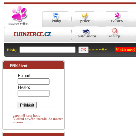
inzerce zvířat
Vložit nový
inzerce zvířat
Hledej
Přihlášení:
E-mail:
Heslo:
zapoměl jsem heslo.
Vložení nového inzerátu do inzerce
zdarma.