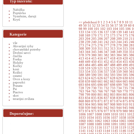
Typ inzerátu:
Nabídka
Poptávka
Vyměnim, daruji
Krytí
<< předchozí
0
1
2
3
4
5
6
7
8
9
10
11
49
50
51
52
53
54
55
56
57
58
59
60
98
99
100
101
102
103
104
105
106
1
133
134
135
136
137
138
139
140
14
Kategorie
168
169
170
171
172
173
174
175
17
203
204
205
206
207
208
209
210
21
238
239
240
241
242
243
244
245
24
vše
273
274
275
276
277
278
279
280
28
Akvarijní ryby
308
309
310
311
312
313
314
315
31
chovatelské potreby
343
344
345
346
347
348
349
350
35
Drobní savci
378
379
380
381
382
383
384
385
38
činčila
413
414
415
416
417
418
419
420
42
Fretka
448
449
450
451
452
453
454
455
45
Holuby
483
484
485
486
487
488
489
490
49
Kočky
518
519
520
521
522
523
524
525
52
koni
553
554
555
556
557
558
559
560
56
Králici
588
589
590
591
592
593
594
595
59
ostatní
623
624
625
626
627
628
629
630
63
Ovce a kozy
658
659
660
661
662
663
664
665
66
papoušci
693
694
695
696
697
698
699
700
70
Prasata
728
729
730
731
732
733
734
735
73
Psi
763
764
765
766
767
768
769
770
77
Ptactvo
798
799
800
801
802
803
804
805
80
skot
833
834
835
836
837
838
839
840
84
terarijni zvížata
868
869
870
871
872
873
874
875
87
903
904
905
906
907
908
909
910
91
938
939
940
941
942
943
944
945
94
973
974
975
976
977
978
979
980
98
Doporučujme:
1006
1007
1008
1009
1010
1011
101
1033
1034
1035
1036
1037
1038
103
1060
1061
1062
1063
1064
1065
106
1087
1088
1089
1090
1091
1092
109
1114
1115
1116
1117
1118
1119
112
1141
1142
1143
1144
1145
1146
114