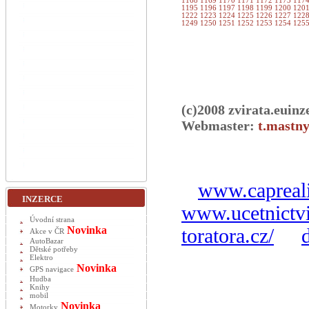
1168
1169
1170
1171
1172
1173
117
1195
1196
1197
1198
1199
1200
120
1222
1223
1224
1225
1226
1227
122
1249
1250
1251
1252
1253
1254
125
(c)2008 zvirata.euinz
Webmaster:
t.mastny
www.capreali
INZERCE
www.ucetnictvi
Úvodní strana
Novinka
toratora.cz/
Akce v ČR
AutoBazar
Dětské potřeby
Elektro
Novinka
GPS navigace
Hudba
Knihy
mobil
Novinka
Motorky