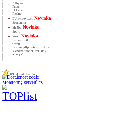
Nábytek
Práce
PCBazar
Reality
Novinka
EU nemovitosti
Seznamka
Novinka
Služby
Sport
Novinka
Stroje
Inzerce zvířat
Ostatní
Dotazy, připomínky, stížnosti
Výměna ikonek, reklamy
atlas psů
Přidej k oblíbeným