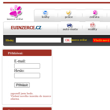
inzerce zvířat
Vložit nový
inzerce zvířat
Hledej
Přihlášení:
E-mail:
Heslo:
zapoměl jsem heslo.
Vložení nového inzerátu do inzerce
zdarma.