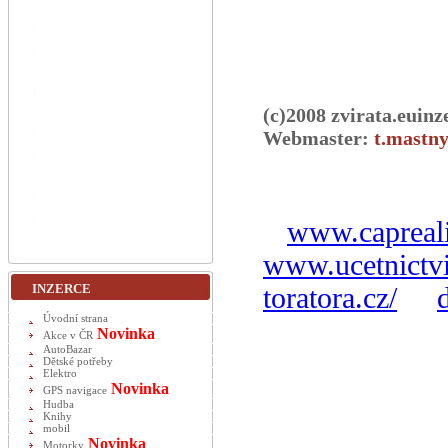
(c)2008 zvirata.euinz
Webmaster:
t.mastny
www.capreali
www.ucetnictvi
INZERCE
toratora.cz/
Úvodní strana
Novinka
Akce v ČR
AutoBazar
Dětské potřeby
Elektro
Novinka
GPS navigace
Hudba
Knihy
mobil
Novinka
Motorky