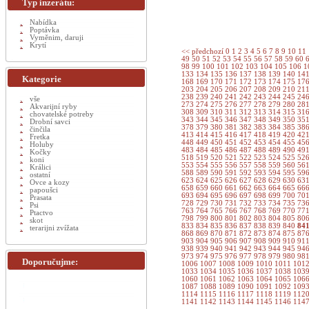
Typ inzerátu:
Nabídka
Poptávka
Vyměnim, daruji
Krytí
<< předchozí
0
1
2
3
4
5
6
7
8
9
10
11
49
50
51
52
53
54
55
56
57
58
59
60
98
99
100
101
102
103
104
105
106
1
133
134
135
136
137
138
139
140
14
Kategorie
168
169
170
171
172
173
174
175
17
203
204
205
206
207
208
209
210
21
238
239
240
241
242
243
244
245
24
vše
273
274
275
276
277
278
279
280
28
Akvarijní ryby
308
309
310
311
312
313
314
315
31
chovatelské potreby
343
344
345
346
347
348
349
350
35
Drobní savci
378
379
380
381
382
383
384
385
38
činčila
413
414
415
416
417
418
419
420
42
Fretka
448
449
450
451
452
453
454
455
45
Holuby
483
484
485
486
487
488
489
490
49
Kočky
518
519
520
521
522
523
524
525
52
koni
553
554
555
556
557
558
559
560
56
Králici
588
589
590
591
592
593
594
595
59
ostatní
623
624
625
626
627
628
629
630
63
Ovce a kozy
658
659
660
661
662
663
664
665
66
papoušci
693
694
695
696
697
698
699
700
70
Prasata
728
729
730
731
732
733
734
735
73
Psi
763
764
765
766
767
768
769
770
77
Ptactvo
798
799
800
801
802
803
804
805
80
skot
833
834
835
836
837
838
839
840
84
terarijni zvížata
868
869
870
871
872
873
874
875
87
903
904
905
906
907
908
909
910
91
938
939
940
941
942
943
944
945
94
973
974
975
976
977
978
979
980
98
Doporučujme:
1006
1007
1008
1009
1010
1011
101
1033
1034
1035
1036
1037
1038
103
1060
1061
1062
1063
1064
1065
106
1087
1088
1089
1090
1091
1092
109
1114
1115
1116
1117
1118
1119
112
1141
1142
1143
1144
1145
1146
114