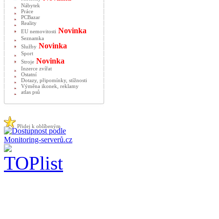
Nábytek
Práce
PCBazar
Reality
Novinka
EU nemovitosti
Seznamka
Novinka
Služby
Sport
Novinka
Stroje
Inzerce zvířat
Ostatní
Dotazy, připomínky, stížnosti
Výměna ikonek, reklamy
atlas psů
Přidej k oblíbeným