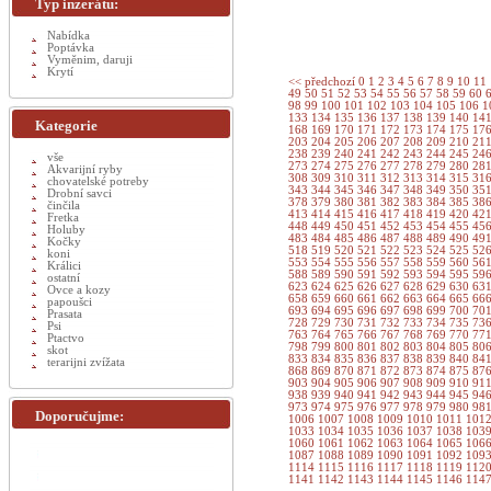
Typ inzerátu:
Nabídka
Poptávka
Vyměnim, daruji
Krytí
<< předchozí
0
1
2
3
4
5
6
7
8
9
10
11
49
50
51
52
53
54
55
56
57
58
59
60
98
99
100
101
102
103
104
105
106
1
133
134
135
136
137
138
139
140
14
Kategorie
168
169
170
171
172
173
174
175
17
203
204
205
206
207
208
209
210
21
238
239
240
241
242
243
244
245
24
vše
273
274
275
276
277
278
279
280
28
Akvarijní ryby
308
309
310
311
312
313
314
315
31
chovatelské potreby
343
344
345
346
347
348
349
350
35
Drobní savci
378
379
380
381
382
383
384
385
38
činčila
413
414
415
416
417
418
419
420
42
Fretka
448
449
450
451
452
453
454
455
45
Holuby
483
484
485
486
487
488
489
490
49
Kočky
518
519
520
521
522
523
524
525
52
koni
553
554
555
556
557
558
559
560
56
Králici
588
589
590
591
592
593
594
595
59
ostatní
623
624
625
626
627
628
629
630
63
Ovce a kozy
658
659
660
661
662
663
664
665
66
papoušci
693
694
695
696
697
698
699
700
70
Prasata
728
729
730
731
732
733
734
735
73
Psi
763
764
765
766
767
768
769
770
77
Ptactvo
798
799
800
801
802
803
804
805
80
skot
833
834
835
836
837
838
839
840
84
terarijni zvížata
868
869
870
871
872
873
874
875
87
903
904
905
906
907
908
909
910
91
938
939
940
941
942
943
944
945
94
973
974
975
976
977
978
979
980
98
Doporučujme:
1006
1007
1008
1009
1010
1011
101
1033
1034
1035
1036
1037
1038
103
1060
1061
1062
1063
1064
1065
106
1087
1088
1089
1090
1091
1092
109
1114
1115
1116
1117
1118
1119
112
1141
1142
1143
1144
1145
1146
114