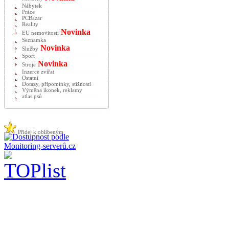
Nábytek
Práce
PCBazar
Reality
Novinka
EU nemovitosti
Seznamka
Novinka
Služby
Sport
Novinka
Stroje
Inzerce zvířat
Ostatní
Dotazy, připomínky, stížnosti
Výměna ikonek, reklamy
atlas psů
Přidej k oblíbeným