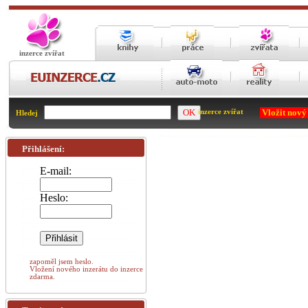
inzerce zvířat
Vložit nový
inzerce zvířat
Hledej
Přihlášení:
E-mail:
Heslo:
zapoměl jsem heslo.
Vložení nového inzerátu do inzerce
zdarma.