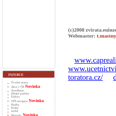
(c)2008 zvirata.euinz
Webmaster:
t.mastny
www.capreali
www.ucetnictvi
INZERCE
toratora.cz/
Úvodní strana
Novinka
Akce v ČR
AutoBazar
Dětské potřeby
Elektro
Novinka
GPS navigace
Hudba
Knihy
mobil
Novinka
Motorky