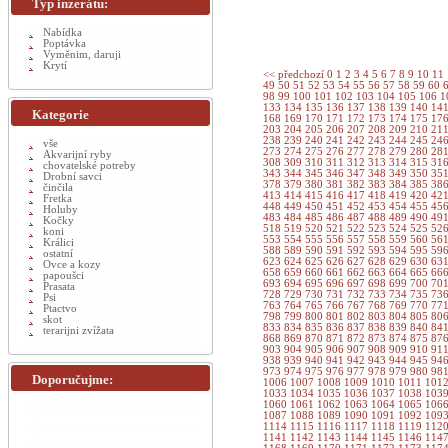
Typ inzerátu:
Nabídka
Poptávka
Vyměnim, daruji
Krytí
<< předchozí
0
1
2
3
4
5
6
7
8
9
10
11
49
50
51
52
53
54
55
56
57
58
59
60
98
99
100
101
102
103
104
105
106
1
133
134
135
136
137
138
139
140
14
Kategorie
168
169
170
171
172
173
174
175
17
203
204
205
206
207
208
209
210
21
238
239
240
241
242
243
244
245
24
vše
273
274
275
276
277
278
279
280
28
Akvarijní ryby
308
309
310
311
312
313
314
315
31
chovatelské potreby
343
344
345
346
347
348
349
350
35
Drobní savci
378
379
380
381
382
383
384
385
38
činčila
413
414
415
416
417
418
419
420
42
Fretka
448
449
450
451
452
453
454
455
45
Holuby
483
484
485
486
487
488
489
490
49
Kočky
518
519
520
521
522
523
524
525
52
koni
553
554
555
556
557
558
559
560
56
Králici
588
589
590
591
592
593
594
595
59
ostatní
623
624
625
626
627
628
629
630
63
Ovce a kozy
658
659
660
661
662
663
664
665
66
papoušci
693
694
695
696
697
698
699
700
70
Prasata
728
729
730
731
732
733
734
735
73
Psi
763
764
765
766
767
768
769
770
77
Ptactvo
798
799
800
801
802
803
804
805
80
skot
833
834
835
836
837
838
839
840
84
terarijni zvížata
868
869
870
871
872
873
874
875
87
903
904
905
906
907
908
909
910
91
938
939
940
941
942
943
944
945
94
973
974
975
976
977
978
979
980
98
Doporučujme:
1006
1007
1008
1009
1010
1011
101
1033
1034
1035
1036
1037
1038
103
1060
1061
1062
1063
1064
1065
106
1087
1088
1089
1090
1091
1092
109
1114
1115
1116
1117
1118
1119
112
1141
1142
1143
1144
1145
1146
114