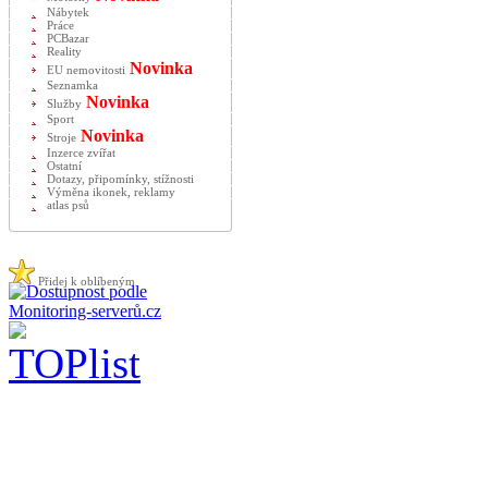
Nábytek
Práce
PCBazar
Reality
Novinka
EU nemovitosti
Seznamka
Novinka
Služby
Sport
Novinka
Stroje
Inzerce zvířat
Ostatní
Dotazy, připomínky, stížnosti
Výměna ikonek, reklamy
atlas psů
Přidej k oblíbeným