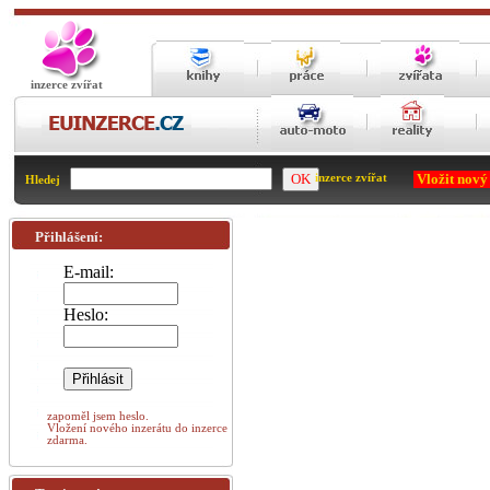
inzerce zvířat
Vložit nový
inzerce zvířat
Hledej
Přihlášení:
E-mail:
Heslo:
zapoměl jsem heslo.
Vložení nového inzerátu do inzerce
zdarma.