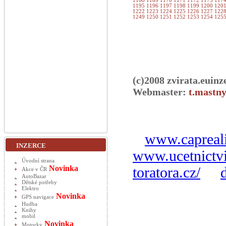
1168
1169
1170
1171
1172
1173
117
1195
1196
1197
1198
1199
1200
120
1222
1223
1224
1225
1226
1227
122
1249
1250
1251
1252
1253
1254
125
(c)2008 zvirata.euinz
Webmaster:
t.mastny
www.capreali
INZERCE
www.ucetnictvi
Úvodní strana
Novinka
toratora.cz/
Akce v ČR
AutoBazar
Dětské potřeby
Elektro
Novinka
GPS navigace
Hudba
Knihy
mobil
Novinka
Motorky