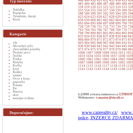
Typ inzerátu:
448
449
450
451
452
453
454
455
45
483
484
485
486
487
488
489
490
49
518
519
520
521
522
523
524
525
52
Nabídka
553
554
555
556
557
558
559
560
56
Poptávka
588
589
590
591
592
593
594
595
59
Vyměnim, daruji
623
624
625
626
627
628
629
630
63
Krytí
658
659
660
661
662
663
664
665
66
693
694
695
696
697
698
699
700
70
728
729
730
731
732
733
734
735
73
763
764
765
766
767
768
769
770
77
798
799
800
801
802
803
804
805
80
Kategorie
833
834
835
836
837
838
839
840
84
868
869
870
871
872
873
874
875
87
vše
903
904
905
906
907
908
909
910
91
Akvarijní ryby
938
939
940
941
942
943
944
945
94
chovatelské potreby
973
974
975
976
977
978
979
980
98
Drobní savci
1006
1007
1008
1009
1010
1011
101
činčila
1033
1034
1035
1036
1037
1038
103
Fretka
1060
1061
1062
1063
1064
1065
106
Holuby
1087
1088
1089
1090
1091
1092
109
Kočky
1114
1115
1116
1117
1118
1119
112
koni
1141
1142
1143
1144
1145
1146
114
Králici
ostatní
Ovce a kozy
papoušci
Prasata
Psi
Ptactvo
(c)2008 zvirata.euinzerce.cz
LTMSOFT
skot
Webmaster:
t.mastny@tiscali.cz
terarijni zvížata
www.capreality.cz/
www.r
Doporučujme:
práce, INZERCE ZDARM