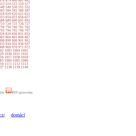
478
479
480
481
482
513
514
515
516
517
548
549
550
551
552
583
584
585
586
587
618
619
620
621
622
653
654
655
656
657
688
689
690
691
692
723
724
725
726
727
758
759
760
761
762
793
794
795
796
797
828
829
830
831
832
863
864
865
866
867
898
899
900
901
902
933
934
935
936
937
968
969
970
971
972
002
1003
1004
1005
029
1030
1031
1032
056
1057
1058
1059
083
1084
1085
1086
110
1111
1112
1113
137
1138
1139
1140
ným
RSS zpravodaj
cz/
domácí