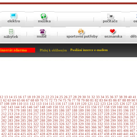
 inzerát zdarma
Posílání inzerce e-mailem
Přidej k oblíbeným
12
13
14
15
16
17
18
19
20
21
22
23
24
25
26
27
28
29
30
31
32
33
34
35
36
37
38
39
40
4
61
62
63
64
65
66
67
68
69
70
71
72
73
74
75
76
77
78
79
80
81
82
83
84
85
86
87
88
89
90
07
108
109
110
111
112
113
114
115
116
117
118
119
120
121
122
123
124
125
126
127
12
1
142
143
144
145
146
147
148
149
150
151
152
153
154
155
156
157
158
159
160
161
162
6
177
178
179
180
181
182
183
184
185
186
187
188
189
190
191
192
193
194
195
196
197
1
212
213
214
215
216
217
218
219
220
221
222
223
224
225
226
227
228
229
230
231
232
6
247
248
249
250
251
252
253
254
255
256
257
258
259
260
261
262
263
264
265
266
267
1
282
283
284
285
286
287
288
289
290
291
292
293
294
295
296
297
298
299
300
301
302
6
317
318
319
320
321
322
323
324
325
326
327
328
329
330
331
332
333
334
335
336
337
1
352
353
354
355
356
357
358
359
360
361
362
363
364
365
366
367
368
369
370
371
372
6
387
388
389
390
391
392
393
394
395
396
397
398
399
400
401
402
403
404
405
406
407
1
422
423
424
425
426
427
428
429
430
431
432
433
434
435
436
437
438
439
440
441
442