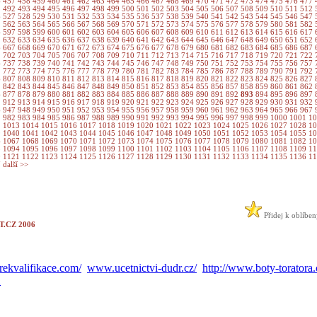
6
457
458
459
460
461
462
463
464
465
466
467
468
469
470
471
472
473
474
475
476
477
1
492
493
494
495
496
497
498
499
500
501
502
503
504
505
506
507
508
509
510
511
512
6
527
528
529
530
531
532
533
534
535
536
537
538
539
540
541
542
543
544
545
546
547
1
562
563
564
565
566
567
568
569
570
571
572
573
574
575
576
577
578
579
580
581
582
6
597
598
599
600
601
602
603
604
605
606
607
608
609
610
611
612
613
614
615
616
617
1
632
633
634
635
636
637
638
639
640
641
642
643
644
645
646
647
648
649
650
651
652
6
667
668
669
670
671
672
673
674
675
676
677
678
679
680
681
682
683
684
685
686
687
1
702
703
704
705
706
707
708
709
710
711
712
713
714
715
716
717
718
719
720
721
722
6
737
738
739
740
741
742
743
744
745
746
747
748
749
750
751
752
753
754
755
756
757
1
772
773
774
775
776
777
778
779
780
781
782
783
784
785
786
787
788
789
790
791
792
6
807
808
809
810
811
812
813
814
815
816
817
818
819
820
821
822
823
824
825
826
827
1
842
843
844
845
846
847
848
849
850
851
852
853
854
855
856
857
858
859
860
861
862
6
877
878
879
880
881
882
883
884
885
886
887
888
889
890
891
892
893
894
895
896
897
1
912
913
914
915
916
917
918
919
920
921
922
923
924
925
926
927
928
929
930
931
932
6
947
948
949
950
951
952
953
954
955
956
957
958
959
960
961
962
963
964
965
966
967
1
982
983
984
985
986
987
988
989
990
991
992
993
994
995
996
997
998
999
1000
1001
1
2
1013
1014
1015
1016
1017
1018
1019
1020
1021
1022
1023
1024
1025
1026
1027
1028
1
9
1040
1041
1042
1043
1044
1045
1046
1047
1048
1049
1050
1051
1052
1053
1054
1055
1
6
1067
1068
1069
1070
1071
1072
1073
1074
1075
1076
1077
1078
1079
1080
1081
1082
1
3
1094
1095
1096
1097
1098
1099
1100
1101
1102
1103
1104
1105
1106
1107
1108
1109
1
0
1121
1122
1123
1124
1125
1126
1127
1128
1129
1130
1131
1132
1133
1134
1135
1136
1
7
další >>
Přidej k oblíbe
.CZ 2006
ekvalifikace.com/
www.ucetnictvi-dudr.cz/
http://www.boty-toratora.
A