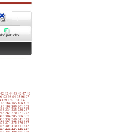
1
42
43
44
45
46
47
48
91
92
93
94
95
96
97
8
129
130
131
132
163
164
165
166
167
198
199
200
201
202
233
234
235
236
237
268
269
270
271
272
303
304
305
306
307
338
339
340
341
342
373
374
375
376
377
408
409
410
411
412
443
444
445
446
447