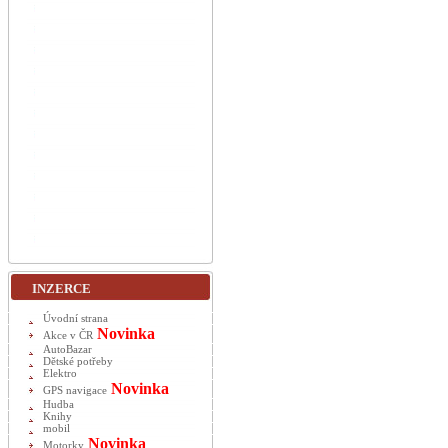
INZERCE
Úvodní strana
Novinka
Akce v ČR
AutoBazar
Dětské potřeby
Elektro
Novinka
GPS navigace
Hudba
Knihy
mobil
Novinka
Motorky