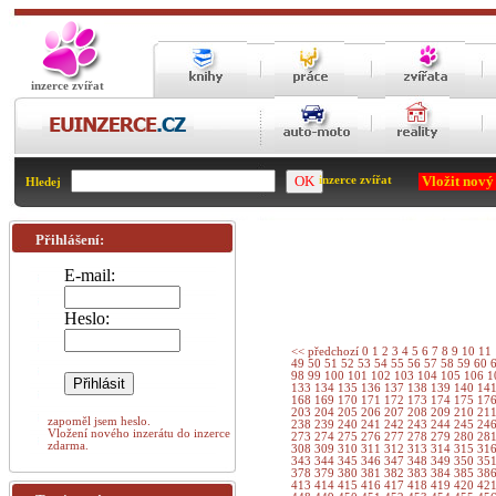
inzerce zvířat
Vložit nový
inzerce zvířat
Hledej
Přihlášení:
E-mail:
Heslo:
<< předchozí
0
1
2
3
4
5
6
7
8
9
10
11
49
50
51
52
53
54
55
56
57
58
59
60
98
99
100
101
102
103
104
105
106
1
133
134
135
136
137
138
139
140
14
168
169
170
171
172
173
174
175
17
203
204
205
206
207
208
209
210
21
zapoměl jsem heslo.
238
239
240
241
242
243
244
245
24
Vložení nového inzerátu do inzerce
273
274
275
276
277
278
279
280
28
zdarma.
308
309
310
311
312
313
314
315
31
343
344
345
346
347
348
349
350
35
378
379
380
381
382
383
384
385
38
413
414
415
416
417
418
419
420
42