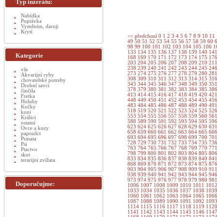
Typ inzerátu:
Nabídka
Poptávka
Vyměnim, daruji
Krytí
<< předchozí
0
1
2
3
4
5
6
7
8
9
10
11
49
50
51
52
53
54
55
56
57
58
59
60
98
99
100
101
102
103
104
105
106
1
133
134
135
136
137
138
139
140
14
Kategorie
168
169
170
171
172
173
174
175
17
203
204
205
206
207
208
209
210
21
238
239
240
241
242
243
244
245
24
vše
273
274
275
276
277
278
279
280
28
Akvarijní ryby
308
309
310
311
312
313
314
315
31
chovatelské potreby
343
344
345
346
347
348
349
350
35
Drobní savci
378
379
380
381
382
383
384
385
38
činčila
413
414
415
416
417
418
419
420
42
Fretka
448
449
450
451
452
453
454
455
45
Holuby
483
484
485
486
487
488
489
490
49
Kočky
518
519
520
521
522
523
524
525
52
koni
553
554
555
556
557
558
559
560
56
Králici
588
589
590
591
592
593
594
595
59
ostatní
623
624
625
626
627
628
629
630
63
Ovce a kozy
658
659
660
661
662
663
664
665
66
papoušci
693
694
695
696
697
698
699
700
70
Prasata
728
729
730
731
732
733
734
735
73
Psi
763
764
765
766
767
768
769
770
77
Ptactvo
798
799
800
801
802
803
804
805
80
skot
833
834
835
836
837
838
839
840
84
terarijni zvížata
868
869
870
871
872
873
874
875
87
903
904
905
906
907
908
909
910
91
938
939
940
941
942
943
944
945
94
973
974
975
976
977
978
979
980
98
Doporučujme:
1006
1007
1008
1009
1010
1011
101
1033
1034
1035
1036
1037
1038
103
1060
1061
1062
1063
1064
1065
106
1087
1088
1089
1090
1091
1092
109
1114
1115
1116
1117
1118
1119
112
1141
1142
1143
1144
1145
1146
114