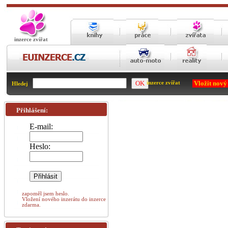
inzerce zvířat
Vložit nový
inzerce zvířat
Hledej
Přihlášení:
E-mail:
Heslo:
zapoměl jsem heslo.
Vložení nového inzerátu do inzerce
zdarma.