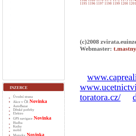
1168
1169
1170
1171
1172
1173
117
1195
1196
1197
1198
1199
1200
120
(c)2008 zvirata.euinz
Webmaster:
t.mastny
www.capreali
www.ucetnictvi
INZERCE
toratora.cz/
Úvodní strana
Novinka
Akce v ČR
AutoBazar
Dětské potřeby
Elektro
Novinka
GPS navigace
Hudba
Knihy
mobil
Novinka
Motorky