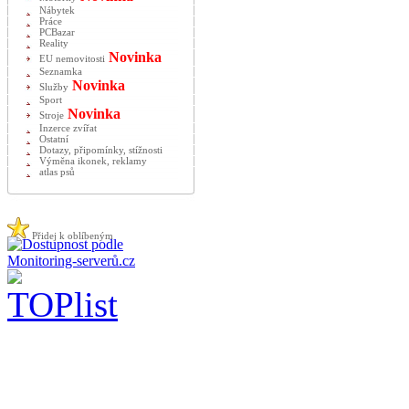
Nábytek
Práce
PCBazar
Reality
Novinka
EU nemovitosti
Seznamka
Novinka
Služby
Sport
Novinka
Stroje
Inzerce zvířat
Ostatní
Dotazy, připomínky, stížnosti
Výměna ikonek, reklamy
atlas psů
Přidej k oblíbeným