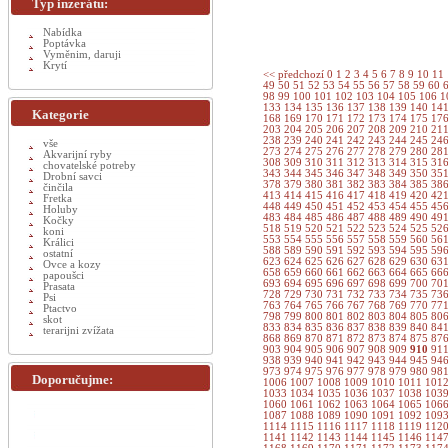
Typ inzerátu:
Nabídka
Poptávka
Vyměnim, daruji
Krytí
<< předchozí
0
1
2
3
4
5
6
7
8
9
10
11
49
50
51
52
53
54
55
56
57
58
59
60
98
99
100
101
102
103
104
105
106
1
133
134
135
136
137
138
139
140
14
Kategorie
168
169
170
171
172
173
174
175
17
203
204
205
206
207
208
209
210
21
238
239
240
241
242
243
244
245
24
vše
273
274
275
276
277
278
279
280
28
Akvarijní ryby
308
309
310
311
312
313
314
315
31
chovatelské potreby
343
344
345
346
347
348
349
350
35
Drobní savci
378
379
380
381
382
383
384
385
38
činčila
413
414
415
416
417
418
419
420
42
Fretka
448
449
450
451
452
453
454
455
45
Holuby
483
484
485
486
487
488
489
490
49
Kočky
518
519
520
521
522
523
524
525
52
koni
553
554
555
556
557
558
559
560
56
Králici
588
589
590
591
592
593
594
595
59
ostatní
623
624
625
626
627
628
629
630
63
Ovce a kozy
658
659
660
661
662
663
664
665
66
papoušci
693
694
695
696
697
698
699
700
70
Prasata
728
729
730
731
732
733
734
735
73
Psi
763
764
765
766
767
768
769
770
77
Ptactvo
798
799
800
801
802
803
804
805
80
skot
833
834
835
836
837
838
839
840
84
terarijni zvížata
868
869
870
871
872
873
874
875
87
903
904
905
906
907
908
909
910
91
938
939
940
941
942
943
944
945
94
973
974
975
976
977
978
979
980
98
Doporučujme:
1006
1007
1008
1009
1010
1011
101
1033
1034
1035
1036
1037
1038
103
1060
1061
1062
1063
1064
1065
106
1087
1088
1089
1090
1091
1092
109
1114
1115
1116
1117
1118
1119
112
1141
1142
1143
1144
1145
1146
114