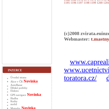
1168
1169
1170
1171
1172
1173
117
1195
1196
1197
1198
1199
1200
120
(c)2008 zvirata.euinz
Webmaster:
t.mastny
www.capreali
www.ucetnictvi
INZERCE
toratora.cz/
Úvodní strana
Novinka
Akce v ČR
AutoBazar
Dětské potřeby
Elektro
Novinka
GPS navigace
Hudba
Knihy
mobil
Novinka
Motorky