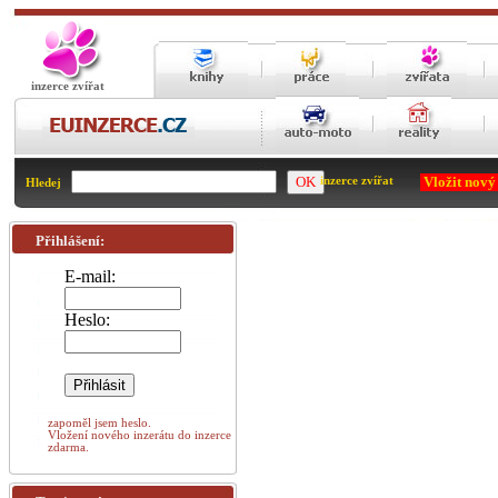
inzerce zvířat
Vložit nový
inzerce zvířat
Hledej
Přihlášení:
E-mail:
Heslo:
zapoměl jsem heslo.
Vložení nového inzerátu do inzerce
zdarma.