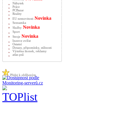
Nábytek
Práce
PCBazar
Reality
Novinka
EU nemovitosti
Seznamka
Novinka
Služby
Sport
Novinka
Stroje
Inzerce zvířat
Ostatní
Dotazy, připomínky, stížnosti
Výměna ikonek, reklamy
atlas psů
Přidej k oblíbeným