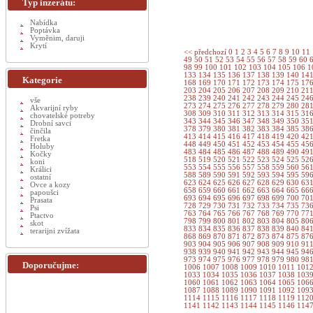
Typ inzerátu:
Nabídka
Poptávka
Vyměnim, daruji
Krytí
<< předchozí
0
1
2
3
4
5
6
7
8
9
10
11
49
50
51
52
53
54
55
56
57
58
59
60
98
99
100
101
102
103
104
105
106
1
133
134
135
136
137
138
139
140
14
Kategorie
168
169
170
171
172
173
174
175
17
203
204
205
206
207
208
209
210
21
238
239
240
241
242
243
244
245
24
vše
273
274
275
276
277
278
279
280
28
Akvarijní ryby
308
309
310
311
312
313
314
315
31
chovatelské potreby
343
344
345
346
347
348
349
350
35
Drobní savci
378
379
380
381
382
383
384
385
38
činčila
413
414
415
416
417
418
419
420
42
Fretka
448
449
450
451
452
453
454
455
45
Holuby
483
484
485
486
487
488
489
490
49
Kočky
518
519
520
521
522
523
524
525
52
koni
553
554
555
556
557
558
559
560
56
Králici
588
589
590
591
592
593
594
595
59
ostatní
623
624
625
626
627
628
629
630
63
Ovce a kozy
658
659
660
661
662
663
664
665
66
papoušci
693
694
695
696
697
698
699
700
70
Prasata
728
729
730
731
732
733
734
735
73
Psi
763
764
765
766
767
768
769
770
77
Ptactvo
798
799
800
801
802
803
804
805
80
skot
833
834
835
836
837
838
839
840
84
terarijni zvížata
868
869
870
871
872
873
874
875
87
903
904
905
906
907
908
909
910
91
938
939
940
941
942
943
944
945
94
973
974
975
976
977
978
979
980
98
Doporučujme:
1006
1007
1008
1009
1010
1011
101
1033
1034
1035
1036
1037
1038
103
1060
1061
1062
1063
1064
1065
106
1087
1088
1089
1090
1091
1092
109
1114
1115
1116
1117
1118
1119
112
1141
1142
1143
1144
1145
1146
114