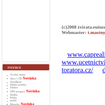
(c)2008 zvirata.euinz
Webmaster:
t.mastny
www.capreali
www.ucetnictvi
INZERCE
toratora.cz/
Úvodní strana
Novinka
Akce v ČR
AutoBazar
Dětské potřeby
Elektro
Novinka
GPS navigace
Hudba
Knihy
mobil
Novinka
Motorky