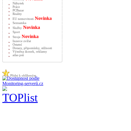
Nábytek
Práce
PCBazar
Reality
Novinka
EU nemovitosti
Seznamka
Novinka
Služby
Sport
Novinka
Stroje
Inzerce zvířat
Ostatní
Dotazy, připomínky, stížnosti
Výměna ikonek, reklamy
atlas psů
Přidej k oblíbeným