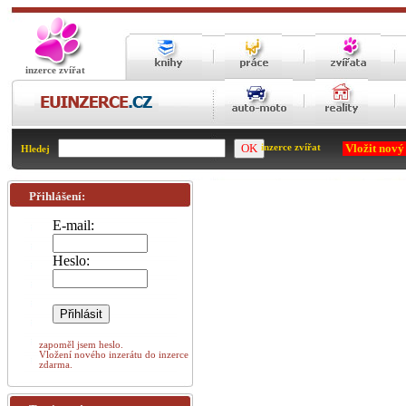
inzerce zvířat
Vložit nový
inzerce zvířat
Hledej
Přihlášení:
E-mail:
Heslo:
zapoměl jsem heslo.
Vložení nového inzerátu do inzerce
zdarma.