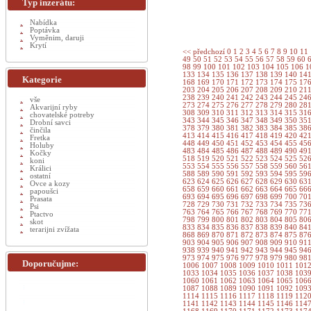
Typ inzerátu:
Nabídka
Poptávka
Vyměnim, daruji
Krytí
<< předchozí
0
1
2
3
4
5
6
7
8
9
10
11
49
50
51
52
53
54
55
56
57
58
59
60
98
99
100
101
102
103
104
105
106
1
133
134
135
136
137
138
139
140
14
Kategorie
168
169
170
171
172
173
174
175
17
203
204
205
206
207
208
209
210
21
238
239
240
241
242
243
244
245
24
vše
273
274
275
276
277
278
279
280
28
Akvarijní ryby
308
309
310
311
312
313
314
315
31
chovatelské potreby
343
344
345
346
347
348
349
350
35
Drobní savci
378
379
380
381
382
383
384
385
38
činčila
413
414
415
416
417
418
419
420
42
Fretka
448
449
450
451
452
453
454
455
45
Holuby
483
484
485
486
487
488
489
490
49
Kočky
518
519
520
521
522
523
524
525
52
koni
553
554
555
556
557
558
559
560
56
Králici
588
589
590
591
592
593
594
595
59
ostatní
623
624
625
626
627
628
629
630
63
Ovce a kozy
658
659
660
661
662
663
664
665
66
papoušci
693
694
695
696
697
698
699
700
70
Prasata
728
729
730
731
732
733
734
735
73
Psi
763
764
765
766
767
768
769
770
77
Ptactvo
798
799
800
801
802
803
804
805
80
skot
833
834
835
836
837
838
839
840
84
terarijni zvížata
868
869
870
871
872
873
874
875
87
903
904
905
906
907
908
909
910
91
938
939
940
941
942
943
944
945
94
973
974
975
976
977
978
979
980
98
Doporučujme:
1006
1007
1008
1009
1010
1011
101
1033
1034
1035
1036
1037
1038
103
1060
1061
1062
1063
1064
1065
106
1087
1088
1089
1090
1091
1092
109
1114
1115
1116
1117
1118
1119
112
1141
1142
1143
1144
1145
1146
114