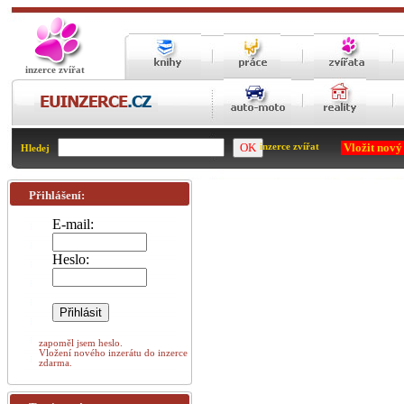
inzerce zvířat
Vložit nový
inzerce zvířat
Hledej
Přihlášení:
E-mail:
Heslo:
zapoměl jsem heslo.
Vložení nového inzerátu do inzerce
zdarma.