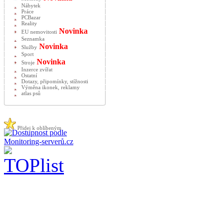
Nábytek
Práce
PCBazar
Reality
Novinka
EU nemovitosti
Seznamka
Novinka
Služby
Sport
Novinka
Stroje
Inzerce zvířat
Ostatní
Dotazy, připomínky, stížnosti
Výměna ikonek, reklamy
atlas psů
Přidej k oblíbeným