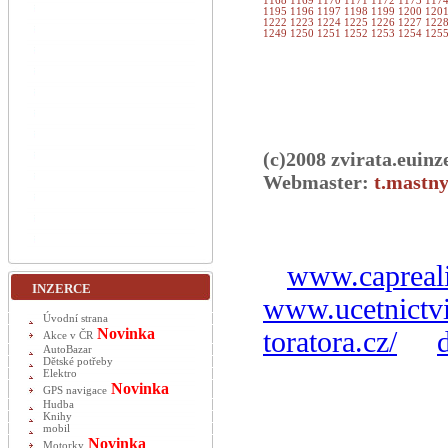
1168
1169
1170
1171
1172
1173
117
1195
1196
1197
1198
1199
1200
120
1222
1223
1224
1225
1226
1227
122
1249
1250
1251
1252
1253
1254
125
(c)2008 zvirata.euinz
Webmaster:
t.mastny
www.capreali
INZERCE
www.ucetnictvi
Úvodní strana
Novinka
toratora.cz/
Akce v ČR
AutoBazar
Dětské potřeby
Elektro
Novinka
GPS navigace
Hudba
Knihy
mobil
Novinka
Motorky