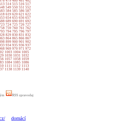
478
479
480
481
482
513
514
515
516
517
548
549
550
551
552
583
584
585
586
587
618
619
620
621
622
653
654
655
656
657
688
689
690
691
692
723
724
725
726
727
758
759
760
761
762
793
794
795
796
797
828
829
830
831
832
863
864
865
866
867
898
899
900
901
902
933
934
935
936
937
968
969
970
971
972
002
1003
1004
1005
029
1030
1031
1032
056
1057
1058
1059
083
1084
1085
1086
110
1111
1112
1113
137
1138
1139
1140
ným
RSS zpravodaj
cz/
domácí