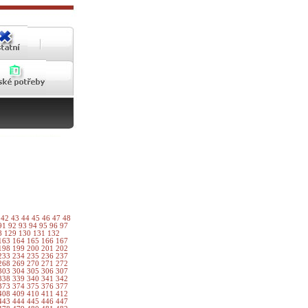
1
42
43
44
45
46
47
48
91
92
93
94
95
96
97
8
129
130
131
132
163
164
165
166
167
198
199
200
201
202
233
234
235
236
237
268
269
270
271
272
303
304
305
306
307
338
339
340
341
342
373
374
375
376
377
408
409
410
411
412
443
444
445
446
447