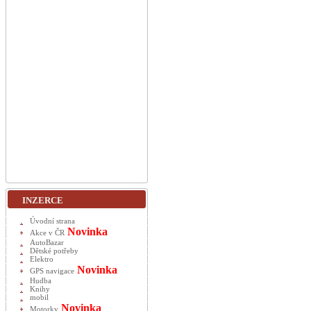
INZERCE
Úvodní strana
Novinka
Akce v ČR
AutoBazar
Dětské potřeby
Elektro
Novinka
GPS navigace
Hudba
Knihy
mobil
Novinka
Motorky