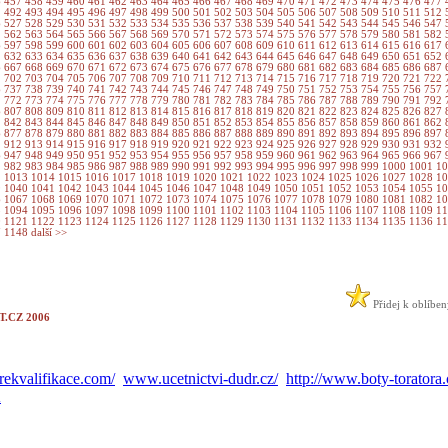
6
457
458
459
460
461
462
463
464
465
466
467
468
469
470
471
472
473
474
475
476
477
1
492
493
494
495
496
497
498
499
500
501
502
503
504
505
506
507
508
509
510
511
512
6
527
528
529
530
531
532
533
534
535
536
537
538
539
540
541
542
543
544
545
546
547
1
562
563
564
565
566
567
568
569
570
571
572
573
574
575
576
577
578
579
580
581
582
6
597
598
599
600
601
602
603
604
605
606
607
608
609
610
611
612
613
614
615
616
617
1
632
633
634
635
636
637
638
639
640
641
642
643
644
645
646
647
648
649
650
651
652
6
667
668
669
670
671
672
673
674
675
676
677
678
679
680
681
682
683
684
685
686
687
1
702
703
704
705
706
707
708
709
710
711
712
713
714
715
716
717
718
719
720
721
722
6
737
738
739
740
741
742
743
744
745
746
747
748
749
750
751
752
753
754
755
756
757
1
772
773
774
775
776
777
778
779
780
781
782
783
784
785
786
787
788
789
790
791
792
6
807
808
809
810
811
812
813
814
815
816
817
818
819
820
821
822
823
824
825
826
827
1
842
843
844
845
846
847
848
849
850
851
852
853
854
855
856
857
858
859
860
861
862
6
877
878
879
880
881
882
883
884
885
886
887
888
889
890
891
892
893
894
895
896
897
1
912
913
914
915
916
917
918
919
920
921
922
923
924
925
926
927
928
929
930
931
932
6
947
948
949
950
951
952
953
954
955
956
957
958
959
960
961
962
963
964
965
966
967
1
982
983
984
985
986
987
988
989
990
991
992
993
994
995
996
997
998
999
1000
1001
1
2
1013
1014
1015
1016
1017
1018
1019
1020
1021
1022
1023
1024
1025
1026
1027
1028
1
9
1040
1041
1042
1043
1044
1045
1046
1047
1048
1049
1050
1051
1052
1053
1054
1055
1
6
1067
1068
1069
1070
1071
1072
1073
1074
1075
1076
1077
1078
1079
1080
1081
1082
1
3
1094
1095
1096
1097
1098
1099
1100
1101
1102
1103
1104
1105
1106
1107
1108
1109
1
0
1121
1122
1123
1124
1125
1126
1127
1128
1129
1130
1131
1132
1133
1134
1135
1136
1
7
1148
další >>
Přidej k oblíbe
.CZ 2006
ekvalifikace.com/
www.ucetnictvi-dudr.cz/
http://www.boty-toratora.
A