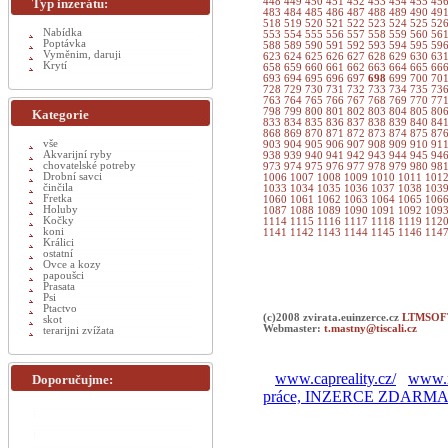
Typ inzerátu:
448
449
450
451
452
453
454
455
45
483
484
485
486
487
488
489
490
49
518
519
520
521
522
523
524
525
52
Nabídka
553
554
555
556
557
558
559
560
56
Poptávka
588
589
590
591
592
593
594
595
59
Vyměnim, daruji
623
624
625
626
627
628
629
630
63
Krytí
658
659
660
661
662
663
664
665
66
693
694
695
696
697
698
699
700
70
728
729
730
731
732
733
734
735
73
763
764
765
766
767
768
769
770
77
798
799
800
801
802
803
804
805
80
Kategorie
833
834
835
836
837
838
839
840
84
868
869
870
871
872
873
874
875
87
vše
903
904
905
906
907
908
909
910
91
Akvarijní ryby
938
939
940
941
942
943
944
945
94
chovatelské potreby
973
974
975
976
977
978
979
980
98
Drobní savci
1006
1007
1008
1009
1010
1011
101
činčila
1033
1034
1035
1036
1037
1038
103
Fretka
1060
1061
1062
1063
1064
1065
106
Holuby
1087
1088
1089
1090
1091
1092
109
Kočky
1114
1115
1116
1117
1118
1119
112
koni
1141
1142
1143
1144
1145
1146
114
Králici
ostatní
Ovce a kozy
papoušci
Prasata
Psi
Ptactvo
(c)2008 zvirata.euinzerce.cz
LTMSOFT
skot
Webmaster:
t.mastny@tiscali.cz
terarijni zvížata
www.capreality.cz/
www.r
Doporučujme:
práce, INZERCE ZDARM