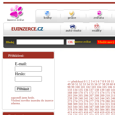
inzerce zvířat
Vložit nový
inzerce zvířat
Hledej
Přihlášení:
E-mail:
Heslo:
<< předchozí
0
1
2
3
4
5
6
7
8
9
10
11
49
50
51
52
53
54
55
56
57
58
59
60
98
99
100
101
102
103
104
105
106
1
133
134
135
136
137
138
139
140
14
168
169
170
171
172
173
174
175
17
203
204
205
206
207
208
209
210
21
zapoměl jsem heslo.
238
239
240
241
242
243
244
245
24
Vložení nového inzerátu do inzerce
273
274
275
276
277
278
279
280
28
zdarma.
308
309
310
311
312
313
314
315
31
343
344
345
346
347
348
349
350
35
378
379
380
381
382
383
384
385
38
413
414
415
416
417
418
419
420
42