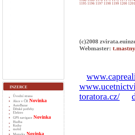
1168
1169
1170
1171
1172
1173
117
1195
1196
1197
1198
1199
1200
120
(c)2008 zvirata.euinz
Webmaster:
t.mastny
www.capreali
www.ucetnictvi
INZERCE
toratora.cz/
Úvodní strana
Novinka
Akce v ČR
AutoBazar
Dětské potřeby
Elektro
Novinka
GPS navigace
Hudba
Knihy
mobil
Novinka
Motorky