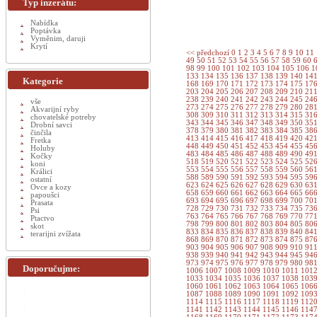
Typ inzerátu:
Nabídka
Poptávka
Vyměnim, daruji
Krytí
<< předchozí
0
1
2
3
4
5
6
7
8
9
10
11
49
50
51
52
53
54
55
56
57
58
59
60
98
99
100
101
102
103
104
105
106
1
133
134
135
136
137
138
139
140
14
Kategorie
168
169
170
171
172
173
174
175
17
203
204
205
206
207
208
209
210
21
238
239
240
241
242
243
244
245
24
vše
273
274
275
276
277
278
279
280
28
Akvarijní ryby
308
309
310
311
312
313
314
315
31
chovatelské potreby
343
344
345
346
347
348
349
350
35
Drobní savci
378
379
380
381
382
383
384
385
38
činčila
413
414
415
416
417
418
419
420
42
Fretka
448
449
450
451
452
453
454
455
45
Holuby
483
484
485
486
487
488
489
490
49
Kočky
518
519
520
521
522
523
524
525
52
koni
553
554
555
556
557
558
559
560
56
Králici
588
589
590
591
592
593
594
595
59
ostatní
623
624
625
626
627
628
629
630
63
Ovce a kozy
658
659
660
661
662
663
664
665
66
papoušci
693
694
695
696
697
698
699
700
70
Prasata
728
729
730
731
732
733
734
735
73
Psi
763
764
765
766
767
768
769
770
77
Ptactvo
798
799
800
801
802
803
804
805
80
skot
833
834
835
836
837
838
839
840
84
terarijni zvížata
868
869
870
871
872
873
874
875
87
903
904
905
906
907
908
909
910
91
938
939
940
941
942
943
944
945
94
973
974
975
976
977
978
979
980
98
Doporučujme:
1006
1007
1008
1009
1010
1011
101
1033
1034
1035
1036
1037
1038
103
1060
1061
1062
1063
1064
1065
106
1087
1088
1089
1090
1091
1092
109
1114
1115
1116
1117
1118
1119
112
1141
1142
1143
1144
1145
1146
114