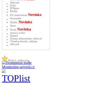
Nábytek
Práce
PCBazar
Reality
Novinka
EU nemovitosti
Seznamka
Novinka
Služby
Sport
Novinka
Stroje
Inzerce zvířat
Ostatní
Dotazy, připomínky, stížnosti
Výměna ikonek, reklamy
atlas psů
Přidej k oblíbeným