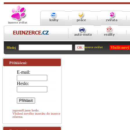
inzerce zvířat
Vložit nový
inzerce zvířat
Hledej
Přihlášení:
E-mail:
Heslo:
zapoměl jsem heslo.
Vložení nového inzerátu do inzerce
zdarma.