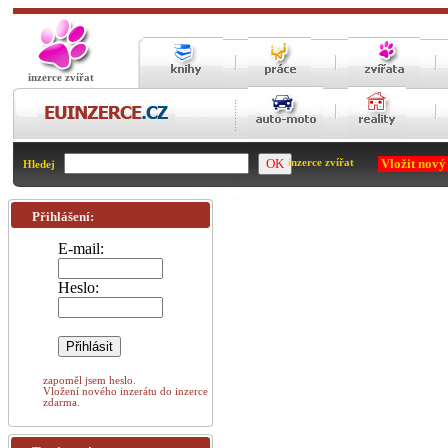
inzerce zvířat
Vložit nový
inzerce zvířat
Hledej
Přihlášení:
E-mail:
Heslo:
zapoměl jsem heslo.
Vložení nového inzerátu do inzerce
zdarma.