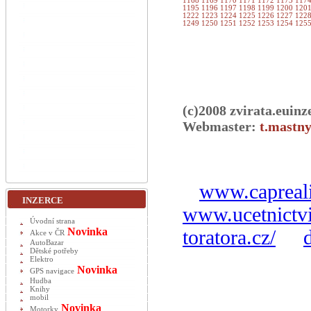
1168
1169
1170
1171
1172
1173
117
1195
1196
1197
1198
1199
1200
120
1222
1223
1224
1225
1226
1227
122
1249
1250
1251
1252
1253
1254
125
(c)2008 zvirata.euinz
Webmaster:
t.mastny
www.capreali
INZERCE
www.ucetnictvi
Úvodní strana
Novinka
toratora.cz/
Akce v ČR
AutoBazar
Dětské potřeby
Elektro
Novinka
GPS navigace
Hudba
Knihy
mobil
Novinka
Motorky