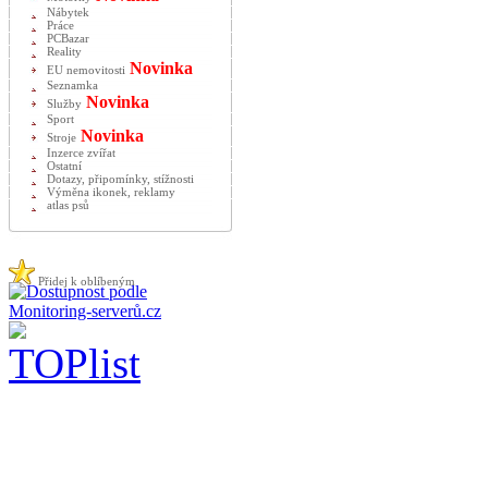
Nábytek
Práce
PCBazar
Reality
Novinka
EU nemovitosti
Seznamka
Novinka
Služby
Sport
Novinka
Stroje
Inzerce zvířat
Ostatní
Dotazy, připomínky, stížnosti
Výměna ikonek, reklamy
atlas psů
Přidej k oblíbeným