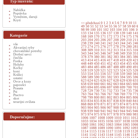
Typ inzerátu:
Nabídka
Poptávka
Vyměnim, daruji
Krytí
<< předchozí
0
1
2
3
4
5
6
7
8
9
10
11
49
50
51
52
53
54
55
56
57
58
59
60
98
99
100
101
102
103
104
105
106
1
133
134
135
136
137
138
139
140
14
Kategorie
168
169
170
171
172
173
174
175
17
203
204
205
206
207
208
209
210
21
238
239
240
241
242
243
244
245
24
vše
273
274
275
276
277
278
279
280
28
Akvarijní ryby
308
309
310
311
312
313
314
315
31
chovatelské potreby
343
344
345
346
347
348
349
350
35
Drobní savci
378
379
380
381
382
383
384
385
38
činčila
413
414
415
416
417
418
419
420
42
Fretka
448
449
450
451
452
453
454
455
45
Holuby
483
484
485
486
487
488
489
490
49
Kočky
518
519
520
521
522
523
524
525
52
koni
553
554
555
556
557
558
559
560
56
Králici
588
589
590
591
592
593
594
595
59
ostatní
623
624
625
626
627
628
629
630
63
Ovce a kozy
658
659
660
661
662
663
664
665
66
papoušci
693
694
695
696
697
698
699
700
70
Prasata
728
729
730
731
732
733
734
735
73
Psi
763
764
765
766
767
768
769
770
77
Ptactvo
798
799
800
801
802
803
804
805
80
skot
833
834
835
836
837
838
839
840
84
terarijni zvížata
868
869
870
871
872
873
874
875
87
903
904
905
906
907
908
909
910
91
938
939
940
941
942
943
944
945
94
973
974
975
976
977
978
979
980
98
Doporučujme:
1006
1007
1008
1009
1010
1011
101
1033
1034
1035
1036
1037
1038
103
1060
1061
1062
1063
1064
1065
106
1087
1088
1089
1090
1091
1092
109
1114
1115
1116
1117
1118
1119
112
1141
1142
1143
1144
1145
1146
114