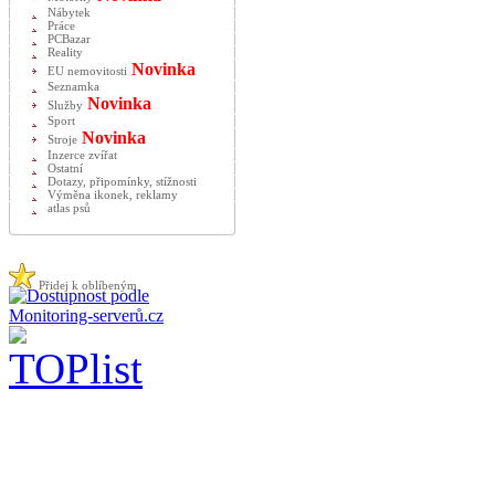
Nábytek
Práce
PCBazar
Reality
Novinka
EU nemovitosti
Seznamka
Novinka
Služby
Sport
Novinka
Stroje
Inzerce zvířat
Ostatní
Dotazy, připomínky, stížnosti
Výměna ikonek, reklamy
atlas psů
Přidej k oblíbeným