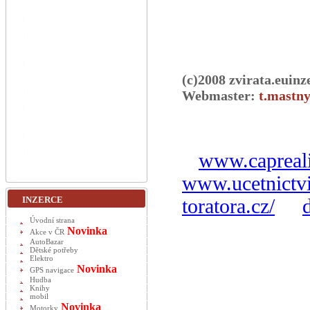
(c)2008 zvirata.euinz
Webmaster:
t.mastny
www.capreali
www.ucetnictvi
INZERCE
toratora.cz/
Úvodní strana
Novinka
Akce v ČR
AutoBazar
Dětské potřeby
Elektro
Novinka
GPS navigace
Hudba
Knihy
mobil
Novinka
Motorky