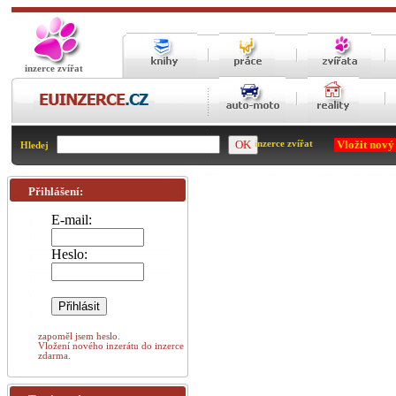
inzerce zvířat
Vložit nový
inzerce zvířat
Hledej
Přihlášení:
E-mail:
Heslo:
zapoměl jsem heslo.
Vložení nového inzerátu do inzerce
zdarma.