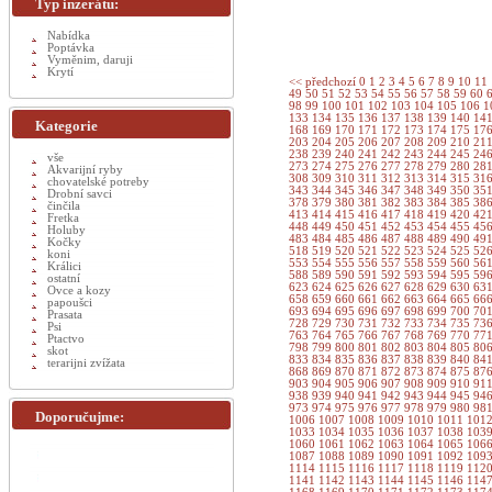
Typ inzerátu:
Nabídka
Poptávka
Vyměnim, daruji
Krytí
<< předchozí
0
1
2
3
4
5
6
7
8
9
10
11
49
50
51
52
53
54
55
56
57
58
59
60
98
99
100
101
102
103
104
105
106
1
133
134
135
136
137
138
139
140
14
Kategorie
168
169
170
171
172
173
174
175
17
203
204
205
206
207
208
209
210
21
238
239
240
241
242
243
244
245
24
vše
273
274
275
276
277
278
279
280
28
Akvarijní ryby
308
309
310
311
312
313
314
315
31
chovatelské potreby
343
344
345
346
347
348
349
350
35
Drobní savci
378
379
380
381
382
383
384
385
38
činčila
413
414
415
416
417
418
419
420
42
Fretka
448
449
450
451
452
453
454
455
45
Holuby
483
484
485
486
487
488
489
490
49
Kočky
518
519
520
521
522
523
524
525
52
koni
553
554
555
556
557
558
559
560
56
Králici
588
589
590
591
592
593
594
595
59
ostatní
623
624
625
626
627
628
629
630
63
Ovce a kozy
658
659
660
661
662
663
664
665
66
papoušci
693
694
695
696
697
698
699
700
70
Prasata
728
729
730
731
732
733
734
735
73
Psi
763
764
765
766
767
768
769
770
77
Ptactvo
798
799
800
801
802
803
804
805
80
skot
833
834
835
836
837
838
839
840
84
terarijni zvížata
868
869
870
871
872
873
874
875
87
903
904
905
906
907
908
909
910
91
938
939
940
941
942
943
944
945
94
973
974
975
976
977
978
979
980
98
Doporučujme:
1006
1007
1008
1009
1010
1011
101
1033
1034
1035
1036
1037
1038
103
1060
1061
1062
1063
1064
1065
106
1087
1088
1089
1090
1091
1092
109
1114
1115
1116
1117
1118
1119
112
1141
1142
1143
1144
1145
1146
114