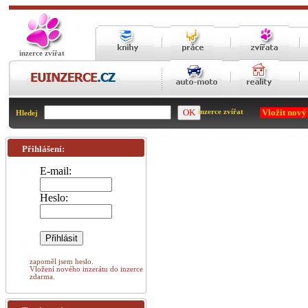
inzerce zvířat
Vložit nový
inzerce zvířat
Hledej
Přihlášení:
E-mail:
Heslo:
zapoměl jsem heslo.
Vložení nového inzerátu do inzerce
zdarma.