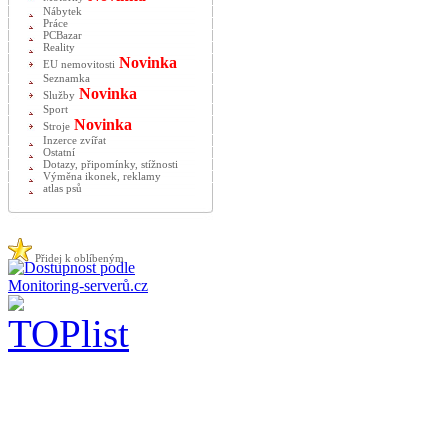
Nábytek
Práce
PCBazar
Reality
Novinka
EU nemovitosti
Seznamka
Novinka
Služby
Sport
Novinka
Stroje
Inzerce zvířat
Ostatní
Dotazy, připomínky, stížnosti
Výměna ikonek, reklamy
atlas psů
Přidej k oblíbeným