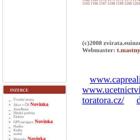
1168
1169
1170
1171
1172
1173
117
1195
1196
1197
1198
1199
1200
120
(c)2008 zvirata.euinz
Webmaster:
t.mastny
www.capreali
www.ucetnictvi
INZERCE
toratora.cz/
Úvodní strana
Novinka
Akce v ČR
AutoBazar
Dětské potřeby
Elektro
Novinka
GPS navigace
Hudba
Knihy
mobil
Novinka
Motorky