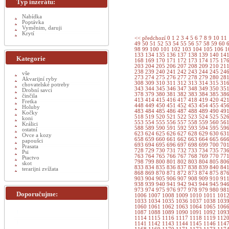
Typ inzerátu:
Nabídka
Poptávka
Vyměnim, daruji
Krytí
<< předchozí
0
1
2
3
4
5
6
7
8
9
10
11
49
50
51
52
53
54
55
56
57
58
59
60
98
99
100
101
102
103
104
105
106
1
133
134
135
136
137
138
139
140
14
Kategorie
168
169
170
171
172
173
174
175
17
203
204
205
206
207
208
209
210
21
238
239
240
241
242
243
244
245
24
vše
273
274
275
276
277
278
279
280
28
Akvarijní ryby
308
309
310
311
312
313
314
315
31
chovatelské potreby
343
344
345
346
347
348
349
350
35
Drobní savci
378
379
380
381
382
383
384
385
38
činčila
413
414
415
416
417
418
419
420
42
Fretka
448
449
450
451
452
453
454
455
45
Holuby
483
484
485
486
487
488
489
490
49
Kočky
518
519
520
521
522
523
524
525
52
koni
553
554
555
556
557
558
559
560
56
Králici
588
589
590
591
592
593
594
595
59
ostatní
623
624
625
626
627
628
629
630
63
Ovce a kozy
658
659
660
661
662
663
664
665
66
papoušci
693
694
695
696
697
698
699
700
70
Prasata
728
729
730
731
732
733
734
735
73
Psi
763
764
765
766
767
768
769
770
77
Ptactvo
798
799
800
801
802
803
804
805
80
skot
833
834
835
836
837
838
839
840
84
terarijni zvížata
868
869
870
871
872
873
874
875
87
903
904
905
906
907
908
909
910
91
938
939
940
941
942
943
944
945
94
973
974
975
976
977
978
979
980
98
Doporučujme:
1006
1007
1008
1009
1010
1011
101
1033
1034
1035
1036
1037
1038
103
1060
1061
1062
1063
1064
1065
106
1087
1088
1089
1090
1091
1092
109
1114
1115
1116
1117
1118
1119
112
1141
1142
1143
1144
1145
1146
114