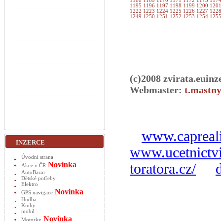
1168
1169
1170
1171
1172
1173
117
1195
1196
1197
1198
1199
1200
120
1222
1223
1224
1225
1226
1227
122
1249
1250
1251
1252
1253
1254
125
(c)2008 zvirata.euinz
Webmaster:
t.mastny
www.capreali
INZERCE
www.ucetnictvi
Úvodní strana
Novinka
toratora.cz/
Akce v ČR
AutoBazar
Dětské potřeby
Elektro
Novinka
GPS navigace
Hudba
Knihy
mobil
Novinka
Motorky