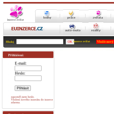
inzerce zvířat
Vložit nový
inzerce zvířat
Hledej
Přihlášení:
E-mail:
Heslo:
zapoměl jsem heslo.
Vložení nového inzerátu do inzerce
zdarma.