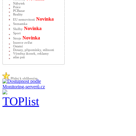
Nábytek
Práce
PCBazar
Reality
Novinka
EU nemovitosti
Seznamka
Novinka
Služby
Sport
Novinka
Stroje
Inzerce zvířat
Ostatní
Dotazy, připomínky, stížnosti
Výměna ikonek, reklamy
atlas psů
Přidej k oblíbeným