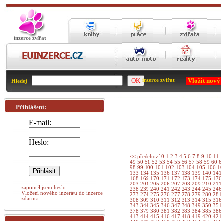
inzerce zvířat
Vložit nový
inzerce zvířat
Hledej
Přihlášení:
E-mail:
Heslo:
<< předchozí
0
1
2
3
4
5
6
7
8
9
10
11
49
50
51
52
53
54
55
56
57
58
59
60
98
99
100
101
102
103
104
105
106
1
133
134
135
136
137
138
139
140
14
168
169
170
171
172
173
174
175
17
203
204
205
206
207
208
209
210
21
zapoměl jsem heslo.
238
239
240
241
242
243
244
245
24
Vložení nového inzerátu do inzerce
273
274
275
276
277
278
279
280
28
zdarma.
308
309
310
311
312
313
314
315
31
343
344
345
346
347
348
349
350
35
378
379
380
381
382
383
384
385
38
413
414
415
416
417
418
419
420
42