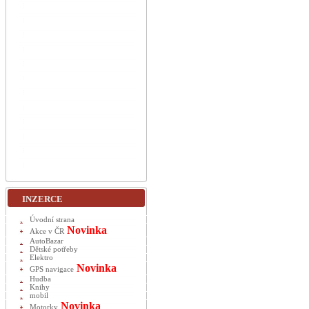
INZERCE
Úvodní strana
Novinka
Akce v ČR
AutoBazar
Dětské potřeby
Elektro
Novinka
GPS navigace
Hudba
Knihy
mobil
Novinka
Motorky