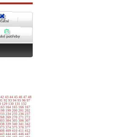
1
42
43
44
45
46
47
48
91
92
93
94
95
96
97
8
129
130
131
132
163
164
165
166
167
198
199
200
201
202
233
234
235
236
237
268
269
270
271
272
303
304
305
306
307
338
339
340
341
342
373
374
375
376
377
408
409
410
411
412
443
444
445
446
447