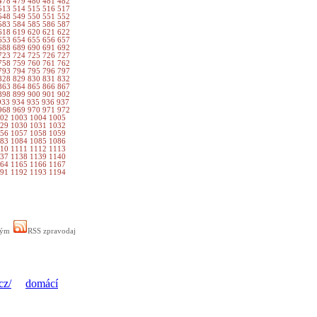
478
479
480
481
482
513
514
515
516
517
548
549
550
551
552
583
584
585
586
587
618
619
620
621
622
653
654
655
656
657
688
689
690
691
692
723
724
725
726
727
758
759
760
761
762
793
794
795
796
797
828
829
830
831
832
863
864
865
866
867
898
899
900
901
902
933
934
935
936
937
968
969
970
971
972
002
1003
1004
1005
029
1030
1031
1032
056
1057
1058
1059
083
1084
1085
1086
110
1111
1112
1113
137
1138
1139
1140
164
1165
1166
1167
191
1192
1193
1194
ným
RSS zpravodaj
cz/
domácí