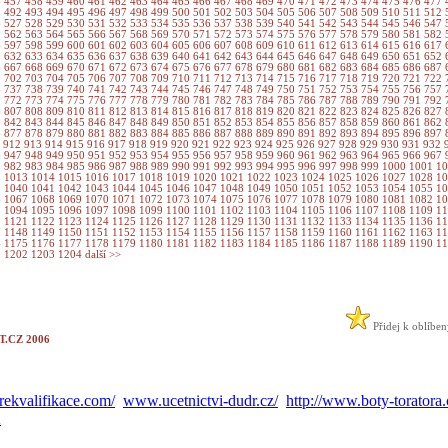
6
457
458
459
460
461
462
463
464
465
466
467
468
469
470
471
472
473
474
475
476
477
1
492
493
494
495
496
497
498
499
500
501
502
503
504
505
506
507
508
509
510
511
512
6
527
528
529
530
531
532
533
534
535
536
537
538
539
540
541
542
543
544
545
546
547
1
562
563
564
565
566
567
568
569
570
571
572
573
574
575
576
577
578
579
580
581
582
6
597
598
599
600
601
602
603
604
605
606
607
608
609
610
611
612
613
614
615
616
617
1
632
633
634
635
636
637
638
639
640
641
642
643
644
645
646
647
648
649
650
651
652
6
667
668
669
670
671
672
673
674
675
676
677
678
679
680
681
682
683
684
685
686
687
1
702
703
704
705
706
707
708
709
710
711
712
713
714
715
716
717
718
719
720
721
722
6
737
738
739
740
741
742
743
744
745
746
747
748
749
750
751
752
753
754
755
756
757
1
772
773
774
775
776
777
778
779
780
781
782
783
784
785
786
787
788
789
790
791
792
6
807
808
809
810
811
812
813
814
815
816
817
818
819
820
821
822
823
824
825
826
827
1
842
843
844
845
846
847
848
849
850
851
852
853
854
855
856
857
858
859
860
861
862
6
877
878
879
880
881
882
883
884
885
886
887
888
889
890
891
892
893
894
895
896
897
1
912
913
914
915
916
917
918
919
920
921
922
923
924
925
926
927
928
929
930
931
932
6
947
948
949
950
951
952
953
954
955
956
957
958
959
960
961
962
963
964
965
966
967
1
982
983
984
985
986
987
988
989
990
991
992
993
994
995
996
997
998
999
1000
1001
1
2
1013
1014
1015
1016
1017
1018
1019
1020
1021
1022
1023
1024
1025
1026
1027
1028
1
9
1040
1041
1042
1043
1044
1045
1046
1047
1048
1049
1050
1051
1052
1053
1054
1055
1
6
1067
1068
1069
1070
1071
1072
1073
1074
1075
1076
1077
1078
1079
1080
1081
1082
1
3
1094
1095
1096
1097
1098
1099
1100
1101
1102
1103
1104
1105
1106
1107
1108
1109
1
0
1121
1122
1123
1124
1125
1126
1127
1128
1129
1130
1131
1132
1133
1134
1135
1136
1
7
1148
1149
1150
1151
1152
1153
1154
1155
1156
1157
1158
1159
1160
1161
1162
1163
1
4
1175
1176
1177
1178
1179
1180
1181
1182
1183
1184
1185
1186
1187
1188
1189
1190
1
1
1202
1203
1204
další >>
Přidej k oblíbe
.CZ 2006
ekvalifikace.com/
www.ucetnictvi-dudr.cz/
http://www.boty-toratora.
A