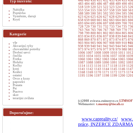
Typ inzerátu:
448
449
450
451
452
453
454
455
45
483
484
485
486
487
488
489
490
49
518
519
520
521
522
523
524
525
52
Nabídka
553
554
555
556
557
558
559
560
56
Poptávka
588
589
590
591
592
593
594
595
59
Vyměnim, daruji
623
624
625
626
627
628
629
630
63
Krytí
658
659
660
661
662
663
664
665
66
693
694
695
696
697
698
699
700
70
728
729
730
731
732
733
734
735
73
763
764
765
766
767
768
769
770
77
798
799
800
801
802
803
804
805
80
Kategorie
833
834
835
836
837
838
839
840
84
868
869
870
871
872
873
874
875
87
vše
903
904
905
906
907
908
909
910
91
Akvarijní ryby
938
939
940
941
942
943
944
945
94
chovatelské potreby
973
974
975
976
977
978
979
980
98
Drobní savci
1006
1007
1008
1009
1010
1011
101
činčila
1033
1034
1035
1036
1037
1038
103
Fretka
1060
1061
1062
1063
1064
1065
106
Holuby
1087
1088
1089
1090
1091
1092
109
Kočky
1114
1115
1116
1117
1118
1119
112
koni
1141
1142
1143
1144
1145
1146
114
Králici
1168
1169
1170
1171
1172
1173
117
ostatní
1195
1196
1197
1198
1199
1200
120
Ovce a kozy
papoušci
Prasata
Psi
Ptactvo
skot
terarijni zvížata
(c)2008 zvirata.euinzerce.cz
LTMSOFT
Webmaster:
t.mastny@tiscali.cz
Doporučujme:
www.capreality.cz/
www.r
práce, INZERCE ZDARM