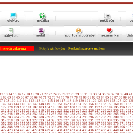
 inzerát zdarma
Posílání inzerce e-mailem
Přidej k oblíbeným
12
13
14
15
16
17
18
19
20
21
22
23
24
25
26
27
28
29
30
31
32
33
34
35
36
37
38
39
40
4
61
62
63
64
65
66
67
68
69
70
71
72
73
74
75
76
77
78
79
80
81
82
83
84
85
86
87
88
89
90
07
108
109
110
111
112
113
114
115
116
117
118
119
120
121
122
123
124
125
126
127
12
1
142
143
144
145
146
147
148
149
150
151
152
153
154
155
156
157
158
159
160
161
162
6
177
178
179
180
181
182
183
184
185
186
187
188
189
190
191
192
193
194
195
196
197
1
212
213
214
215
216
217
218
219
220
221
222
223
224
225
226
227
228
229
230
231
232
6
247
248
249
250
251
252
253
254
255
256
257
258
259
260
261
262
263
264
265
266
267
1
282
283
284
285
286
287
288
289
290
291
292
293
294
295
296
297
298
299
300
301
302
6
317
318
319
320
321
322
323
324
325
326
327
328
329
330
331
332
333
334
335
336
337
1
352
353
354
355
356
357
358
359
360
361
362
363
364
365
366
367
368
369
370
371
372
6
387
388
389
390
391
392
393
394
395
396
397
398
399
400
401
402
403
404
405
406
407
1
422
423
424
425
426
427
428
429
430
431
432
433
434
435
436
437
438
439
440
441
442