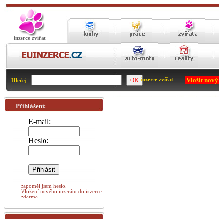
inzerce zvířat
Vložit nový
inzerce zvířat
Hledej
Přihlášení:
E-mail:
Heslo:
zapoměl jsem heslo.
Vložení nového inzerátu do inzerce
zdarma.