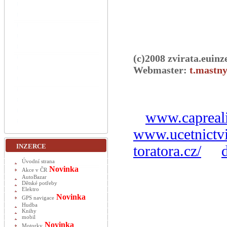
(c)2008 zvirata.euinz
Webmaster:
t.mastny
www.capreali
www.ucetnictvi
INZERCE
toratora.cz/
Úvodní strana
Novinka
Akce v ČR
AutoBazar
Dětské potřeby
Elektro
Novinka
GPS navigace
Hudba
Knihy
mobil
Novinka
Motorky