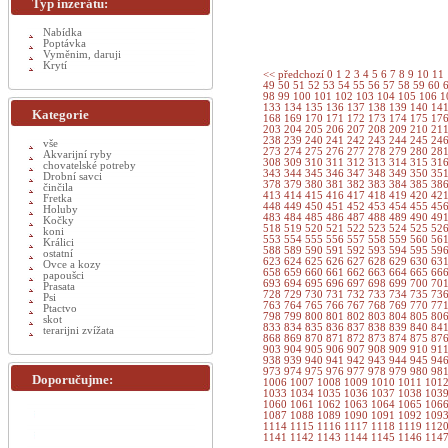
Typ inzerátu:
Nabídka
Poptávka
Vyměnim, daruji
Krytí
<< předchozí
0
1
2
3
4
5
6
7
8
9
10
11
49
50
51
52
53
54
55
56
57
58
59
60
98
99
100
101
102
103
104
105
106
1
133
134
135
136
137
138
139
140
14
Kategorie
168
169
170
171
172
173
174
175
17
203
204
205
206
207
208
209
210
21
238
239
240
241
242
243
244
245
24
vše
273
274
275
276
277
278
279
280
28
Akvarijní ryby
308
309
310
311
312
313
314
315
31
chovatelské potreby
343
344
345
346
347
348
349
350
35
Drobní savci
378
379
380
381
382
383
384
385
38
činčila
413
414
415
416
417
418
419
420
42
Fretka
448
449
450
451
452
453
454
455
45
Holuby
483
484
485
486
487
488
489
490
49
Kočky
518
519
520
521
522
523
524
525
52
koni
553
554
555
556
557
558
559
560
56
Králici
588
589
590
591
592
593
594
595
59
ostatní
623
624
625
626
627
628
629
630
63
Ovce a kozy
658
659
660
661
662
663
664
665
66
papoušci
693
694
695
696
697
698
699
700
70
Prasata
728
729
730
731
732
733
734
735
73
Psi
763
764
765
766
767
768
769
770
77
Ptactvo
798
799
800
801
802
803
804
805
80
skot
833
834
835
836
837
838
839
840
84
terarijni zvížata
868
869
870
871
872
873
874
875
87
903
904
905
906
907
908
909
910
91
938
939
940
941
942
943
944
945
94
973
974
975
976
977
978
979
980
98
Doporučujme:
1006
1007
1008
1009
1010
1011
101
1033
1034
1035
1036
1037
1038
103
1060
1061
1062
1063
1064
1065
106
1087
1088
1089
1090
1091
1092
109
1114
1115
1116
1117
1118
1119
112
1141
1142
1143
1144
1145
1146
114