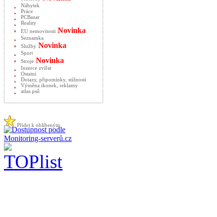
Nábytek
Práce
PCBazar
Reality
Novinka
EU nemovitosti
Seznamka
Novinka
Služby
Sport
Novinka
Stroje
Inzerce zvířat
Ostatní
Dotazy, připomínky, stížnosti
Výměna ikonek, reklamy
atlas psů
Přidej k oblíbeným