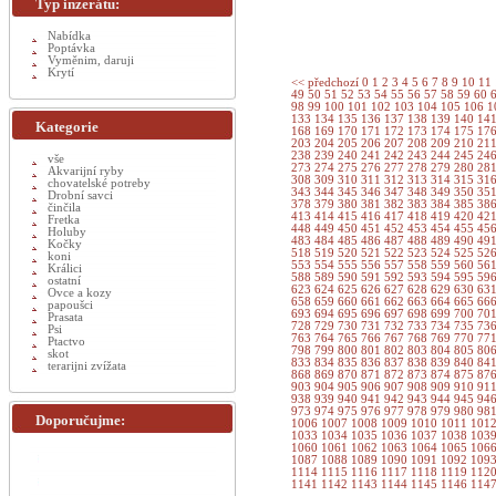
Typ inzerátu:
Nabídka
Poptávka
Vyměnim, daruji
Krytí
<< předchozí
0
1
2
3
4
5
6
7
8
9
10
11
49
50
51
52
53
54
55
56
57
58
59
60
98
99
100
101
102
103
104
105
106
1
133
134
135
136
137
138
139
140
14
Kategorie
168
169
170
171
172
173
174
175
17
203
204
205
206
207
208
209
210
21
238
239
240
241
242
243
244
245
24
vše
273
274
275
276
277
278
279
280
28
Akvarijní ryby
308
309
310
311
312
313
314
315
31
chovatelské potreby
343
344
345
346
347
348
349
350
35
Drobní savci
378
379
380
381
382
383
384
385
38
činčila
413
414
415
416
417
418
419
420
42
Fretka
448
449
450
451
452
453
454
455
45
Holuby
483
484
485
486
487
488
489
490
49
Kočky
518
519
520
521
522
523
524
525
52
koni
553
554
555
556
557
558
559
560
56
Králici
588
589
590
591
592
593
594
595
59
ostatní
623
624
625
626
627
628
629
630
63
Ovce a kozy
658
659
660
661
662
663
664
665
66
papoušci
693
694
695
696
697
698
699
700
70
Prasata
728
729
730
731
732
733
734
735
73
Psi
763
764
765
766
767
768
769
770
77
Ptactvo
798
799
800
801
802
803
804
805
80
skot
833
834
835
836
837
838
839
840
84
terarijni zvížata
868
869
870
871
872
873
874
875
87
903
904
905
906
907
908
909
910
91
938
939
940
941
942
943
944
945
94
973
974
975
976
977
978
979
980
98
Doporučujme:
1006
1007
1008
1009
1010
1011
101
1033
1034
1035
1036
1037
1038
103
1060
1061
1062
1063
1064
1065
106
1087
1088
1089
1090
1091
1092
109
1114
1115
1116
1117
1118
1119
112
1141
1142
1143
1144
1145
1146
114