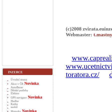
(c)2008 zvirata.euinz
Webmaster:
t.mastny
www.capreali
www.ucetnictvi
INZERCE
toratora.cz/
Úvodní strana
Novinka
Akce v ČR
AutoBazar
Dětské potřeby
Elektro
Novinka
GPS navigace
Hudba
Knihy
mobil
Novinka
Motorky