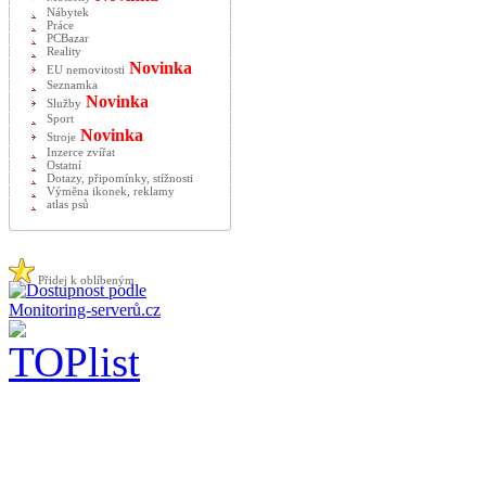
Nábytek
Práce
PCBazar
Reality
Novinka
EU nemovitosti
Seznamka
Novinka
Služby
Sport
Novinka
Stroje
Inzerce zvířat
Ostatní
Dotazy, připomínky, stížnosti
Výměna ikonek, reklamy
atlas psů
Přidej k oblíbeným