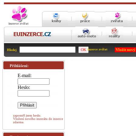
inzerce zvířat
Vložit nový
inzerce zvířat
Hledej
Přihlášení:
E-mail:
Heslo:
zapoměl jsem heslo.
Vložení nového inzerátu do inzerce
zdarma.