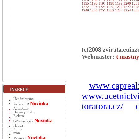
1168
1169
1170
1171
1172
1173
117
1195
1196
1197
1198
1199
1200
120
1222
1223
1224
1225
1226
1227
122
1249
1250
1251
1252
1253
1254
125
(c)2008 zvirata.euinz
Webmaster:
t.mastny
www.capreali
INZERCE
www.ucetnictvi
Úvodní strana
Novinka
toratora.cz/
Akce v ČR
AutoBazar
Dětské potřeby
Elektro
Novinka
GPS navigace
Hudba
Knihy
mobil
Novinka
Motorky