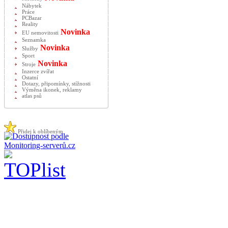
Nábytek
Práce
PCBazar
Reality
Novinka
EU nemovitosti
Seznamka
Novinka
Služby
Sport
Novinka
Stroje
Inzerce zvířat
Ostatní
Dotazy, připomínky, stížnosti
Výměna ikonek, reklamy
atlas psů
Přidej k oblíbeným