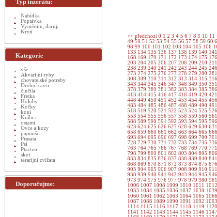
Typ inzerátu:
Nabídka
Poptávka
Vyměnim, daruji
Krytí
<< předchozí
0
1
2
3
4
5
6
7
8
9
10
11
49
50
51
52
53
54
55
56
57
58
59
60
98
99
100
101
102
103
104
105
106
1
133
134
135
136
137
138
139
140
14
Kategorie
168
169
170
171
172
173
174
175
17
203
204
205
206
207
208
209
210
21
238
239
240
241
242
243
244
245
24
vše
273
274
275
276
277
278
279
280
28
Akvarijní ryby
308
309
310
311
312
313
314
315
31
chovatelské potreby
343
344
345
346
347
348
349
350
35
Drobní savci
378
379
380
381
382
383
384
385
38
činčila
413
414
415
416
417
418
419
420
42
Fretka
448
449
450
451
452
453
454
455
45
Holuby
483
484
485
486
487
488
489
490
49
Kočky
518
519
520
521
522
523
524
525
52
koni
553
554
555
556
557
558
559
560
56
Králici
588
589
590
591
592
593
594
595
59
ostatní
623
624
625
626
627
628
629
630
63
Ovce a kozy
658
659
660
661
662
663
664
665
66
papoušci
693
694
695
696
697
698
699
700
70
Prasata
728
729
730
731
732
733
734
735
73
Psi
763
764
765
766
767
768
769
770
77
Ptactvo
798
799
800
801
802
803
804
805
80
skot
833
834
835
836
837
838
839
840
84
terarijni zvížata
868
869
870
871
872
873
874
875
87
903
904
905
906
907
908
909
910
91
938
939
940
941
942
943
944
945
94
973
974
975
976
977
978
979
980
98
Doporučujme:
1006
1007
1008
1009
1010
1011
101
1033
1034
1035
1036
1037
1038
103
1060
1061
1062
1063
1064
1065
106
1087
1088
1089
1090
1091
1092
109
1114
1115
1116
1117
1118
1119
112
1141
1142
1143
1144
1145
1146
114