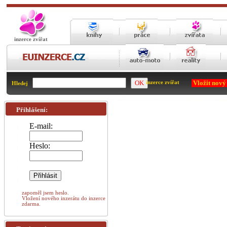
inzerce zvířat
Vložit nový
inzerce zvířat
Hledej
Přihlášení:
E-mail:
Heslo:
zapoměl jsem heslo.
Vložení nového inzerátu do inzerce
zdarma.