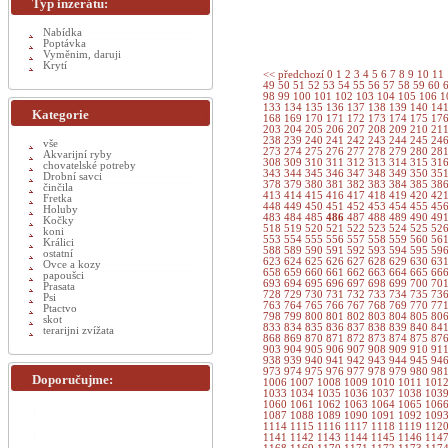
Typ inzerátu:
Nabídka
Poptávka
Vyměnim, daruji
Krytí
<< předchozí
0
1
2
3
4
5
6
7
8
9
10
11
49
50
51
52
53
54
55
56
57
58
59
60
98
99
100
101
102
103
104
105
106
1
133
134
135
136
137
138
139
140
14
Kategorie
168
169
170
171
172
173
174
175
17
203
204
205
206
207
208
209
210
21
238
239
240
241
242
243
244
245
24
vše
273
274
275
276
277
278
279
280
28
Akvarijní ryby
308
309
310
311
312
313
314
315
31
chovatelské potreby
343
344
345
346
347
348
349
350
35
Drobní savci
378
379
380
381
382
383
384
385
38
činčila
413
414
415
416
417
418
419
420
42
Fretka
448
449
450
451
452
453
454
455
45
Holuby
483
484
485
486
487
488
489
490
49
Kočky
518
519
520
521
522
523
524
525
52
koni
553
554
555
556
557
558
559
560
56
Králici
588
589
590
591
592
593
594
595
59
ostatní
623
624
625
626
627
628
629
630
63
Ovce a kozy
658
659
660
661
662
663
664
665
66
papoušci
693
694
695
696
697
698
699
700
70
Prasata
728
729
730
731
732
733
734
735
73
Psi
763
764
765
766
767
768
769
770
77
Ptactvo
798
799
800
801
802
803
804
805
80
skot
833
834
835
836
837
838
839
840
84
terarijni zvížata
868
869
870
871
872
873
874
875
87
903
904
905
906
907
908
909
910
91
938
939
940
941
942
943
944
945
94
973
974
975
976
977
978
979
980
98
Doporučujme:
1006
1007
1008
1009
1010
1011
101
1033
1034
1035
1036
1037
1038
103
1060
1061
1062
1063
1064
1065
106
1087
1088
1089
1090
1091
1092
109
1114
1115
1116
1117
1118
1119
112
1141
1142
1143
1144
1145
1146
114