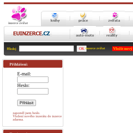
inzerce zvířat
Vložit nový
inzerce zvířat
Hledej
Přihlášení:
E-mail:
Heslo:
zapoměl jsem heslo.
Vložení nového inzerátu do inzerce
zdarma.