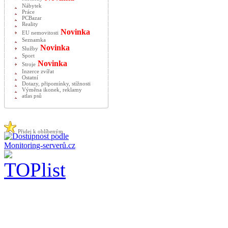
Nábytek
Práce
PCBazar
Reality
Novinka
EU nemovitosti
Seznamka
Novinka
Služby
Sport
Novinka
Stroje
Inzerce zvířat
Ostatní
Dotazy, připomínky, stížnosti
Výměna ikonek, reklamy
atlas psů
Přidej k oblíbeným