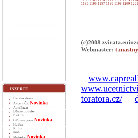
1168
1169
1170
1171
1172
1173
117
1195
1196
1197
1198
1199
1200
120
(c)2008 zvirata.euinz
Webmaster:
t.mastny
www.capreali
www.ucetnictvi
INZERCE
toratora.cz/
Úvodní strana
Novinka
Akce v ČR
AutoBazar
Dětské potřeby
Elektro
Novinka
GPS navigace
Hudba
Knihy
mobil
Novinka
Motorky