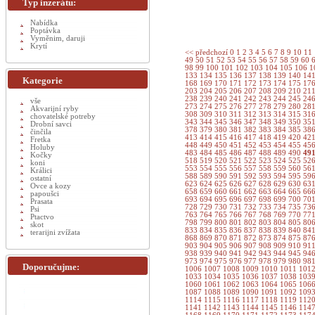
Typ inzerátu:
Nabídka
Poptávka
Vyměnim, daruji
Krytí
<< předchozí
0
1
2
3
4
5
6
7
8
9
10
11
49
50
51
52
53
54
55
56
57
58
59
60
98
99
100
101
102
103
104
105
106
1
133
134
135
136
137
138
139
140
14
Kategorie
168
169
170
171
172
173
174
175
17
203
204
205
206
207
208
209
210
21
238
239
240
241
242
243
244
245
24
vše
273
274
275
276
277
278
279
280
28
Akvarijní ryby
308
309
310
311
312
313
314
315
31
chovatelské potreby
343
344
345
346
347
348
349
350
35
Drobní savci
378
379
380
381
382
383
384
385
38
činčila
413
414
415
416
417
418
419
420
42
Fretka
448
449
450
451
452
453
454
455
45
Holuby
483
484
485
486
487
488
489
490
49
Kočky
518
519
520
521
522
523
524
525
52
koni
553
554
555
556
557
558
559
560
56
Králici
588
589
590
591
592
593
594
595
59
ostatní
623
624
625
626
627
628
629
630
63
Ovce a kozy
658
659
660
661
662
663
664
665
66
papoušci
693
694
695
696
697
698
699
700
70
Prasata
728
729
730
731
732
733
734
735
73
Psi
763
764
765
766
767
768
769
770
77
Ptactvo
798
799
800
801
802
803
804
805
80
skot
833
834
835
836
837
838
839
840
84
terarijni zvížata
868
869
870
871
872
873
874
875
87
903
904
905
906
907
908
909
910
91
938
939
940
941
942
943
944
945
94
973
974
975
976
977
978
979
980
98
Doporučujme:
1006
1007
1008
1009
1010
1011
101
1033
1034
1035
1036
1037
1038
103
1060
1061
1062
1063
1064
1065
106
1087
1088
1089
1090
1091
1092
109
1114
1115
1116
1117
1118
1119
112
1141
1142
1143
1144
1145
1146
114