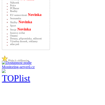
Nábytek
Práce
PCBazar
Reality
Novinka
EU nemovitosti
Seznamka
Novinka
Služby
Sport
Novinka
Stroje
Inzerce zvířat
Ostatní
Dotazy, připomínky, stížnosti
Výměna ikonek, reklamy
atlas psů
Přidej k oblíbeným