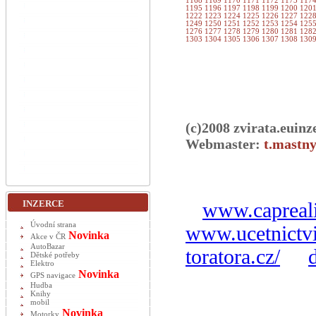
1168
1169
1170
1171
1172
1173
117
1195
1196
1197
1198
1199
1200
120
1222
1223
1224
1225
1226
1227
122
1249
1250
1251
1252
1253
1254
125
1276
1277
1278
1279
1280
1281
128
1303
1304
1305
1306
1307
1308
130
(c)2008 zvirata.euinz
Webmaster:
t.mastny
INZERCE
www.capreali
Úvodní strana
www.ucetnictvi
Novinka
Akce v ČR
AutoBazar
toratora.cz/
Dětské potřeby
Elektro
Novinka
GPS navigace
Hudba
Knihy
mobil
Novinka
Motorky