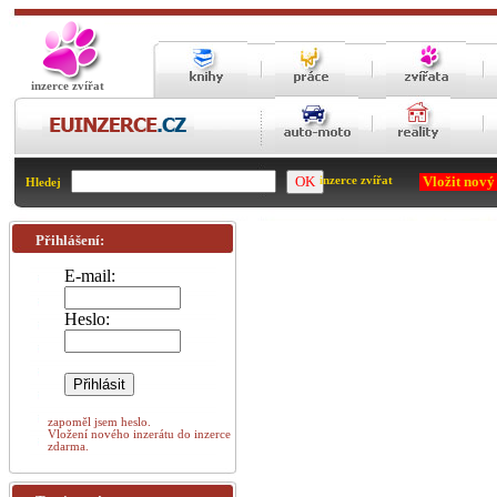
inzerce zvířat
Vložit nový
inzerce zvířat
Hledej
Přihlášení:
E-mail:
Heslo:
zapoměl jsem heslo.
Vložení nového inzerátu do inzerce
zdarma.