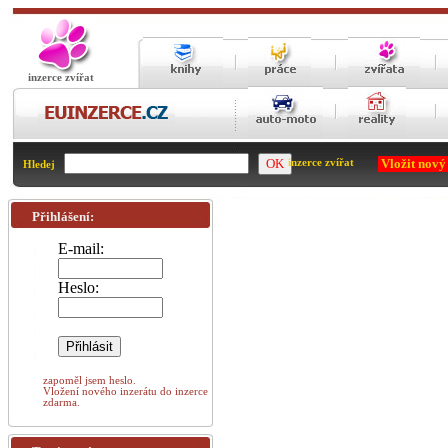
inzerce zvířat
Vložit nový
inzerce zvířat
Hledej
Přihlášení:
E-mail:
Heslo:
zapoměl jsem heslo.
Vložení nového inzerátu do inzerce
zdarma.