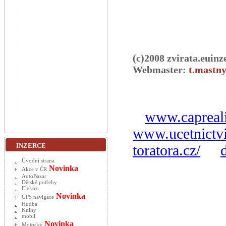
(c)2008 zvirata.euinz
Webmaster:
t.mastny
www.capreali
www.ucetnictvi
INZERCE
toratora.cz/
Úvodní strana
Novinka
Akce v ČR
AutoBazar
Dětské potřeby
Elektro
Novinka
GPS navigace
Hudba
Knihy
mobil
Novinka
Motorky