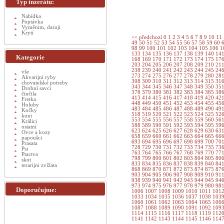
Typ inzerátu:
Nabídka
Poptávka
Vyměnim, daruji
Krytí
<< předchozí
0
1
2
3
4
5
6
7
8
9
10
11
49
50
51
52
53
54
55
56
57
58
59
60
98
99
100
101
102
103
104
105
106
1
133
134
135
136
137
138
139
140
14
Kategorie
168
169
170
171
172
173
174
175
17
203
204
205
206
207
208
209
210
21
238
239
240
241
242
243
244
245
24
vše
273
274
275
276
277
278
279
280
28
Akvarijní ryby
308
309
310
311
312
313
314
315
31
chovatelské potreby
343
344
345
346
347
348
349
350
35
Drobní savci
378
379
380
381
382
383
384
385
38
činčila
413
414
415
416
417
418
419
420
42
Fretka
448
449
450
451
452
453
454
455
45
Holuby
483
484
485
486
487
488
489
490
49
Kočky
518
519
520
521
522
523
524
525
52
koni
553
554
555
556
557
558
559
560
56
Králici
588
589
590
591
592
593
594
595
59
ostatní
623
624
625
626
627
628
629
630
63
Ovce a kozy
658
659
660
661
662
663
664
665
66
papoušci
693
694
695
696
697
698
699
700
70
Prasata
728
729
730
731
732
733
734
735
73
Psi
763
764
765
766
767
768
769
770
77
Ptactvo
798
799
800
801
802
803
804
805
80
skot
833
834
835
836
837
838
839
840
84
terarijni zvížata
868
869
870
871
872
873
874
875
87
903
904
905
906
907
908
909
910
91
938
939
940
941
942
943
944
945
94
973
974
975
976
977
978
979
980
98
Doporučujme:
1006
1007
1008
1009
1010
1011
101
1033
1034
1035
1036
1037
1038
103
1060
1061
1062
1063
1064
1065
106
1087
1088
1089
1090
1091
1092
109
1114
1115
1116
1117
1118
1119
112
1141
1142
1143
1144
1145
1146
114