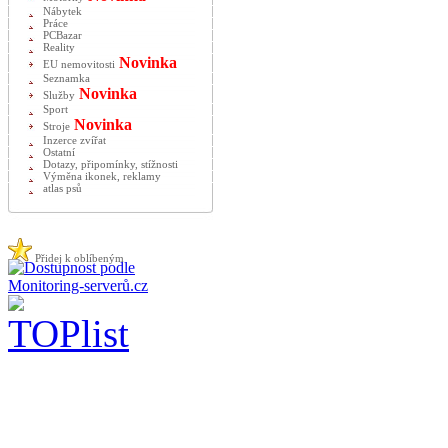
Nábytek
Práce
PCBazar
Reality
Novinka
EU nemovitosti
Seznamka
Novinka
Služby
Sport
Novinka
Stroje
Inzerce zvířat
Ostatní
Dotazy, připomínky, stížnosti
Výměna ikonek, reklamy
atlas psů
Přidej k oblíbeným