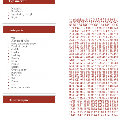
Typ inzerátu:
Nabídka
Poptávka
Vyměnim, daruji
Krytí
<< předchozí
0
1
2
3
4
5
6
7
8
9
10
11
49
50
51
52
53
54
55
56
57
58
59
60
98
99
100
101
102
103
104
105
106
1
133
134
135
136
137
138
139
140
14
Kategorie
168
169
170
171
172
173
174
175
17
203
204
205
206
207
208
209
210
21
238
239
240
241
242
243
244
245
24
vše
273
274
275
276
277
278
279
280
28
Akvarijní ryby
308
309
310
311
312
313
314
315
31
chovatelské potreby
343
344
345
346
347
348
349
350
35
Drobní savci
378
379
380
381
382
383
384
385
38
činčila
413
414
415
416
417
418
419
420
42
Fretka
448
449
450
451
452
453
454
455
45
Holuby
483
484
485
486
487
488
489
490
49
Kočky
518
519
520
521
522
523
524
525
52
koni
553
554
555
556
557
558
559
560
56
Králici
588
589
590
591
592
593
594
595
59
ostatní
623
624
625
626
627
628
629
630
63
Ovce a kozy
658
659
660
661
662
663
664
665
66
papoušci
693
694
695
696
697
698
699
700
70
Prasata
728
729
730
731
732
733
734
735
73
Psi
763
764
765
766
767
768
769
770
77
Ptactvo
798
799
800
801
802
803
804
805
80
skot
833
834
835
836
837
838
839
840
84
terarijni zvížata
868
869
870
871
872
873
874
875
87
903
904
905
906
907
908
909
910
91
938
939
940
941
942
943
944
945
94
973
974
975
976
977
978
979
980
98
Doporučujme:
1006
1007
1008
1009
1010
1011
101
1033
1034
1035
1036
1037
1038
103
1060
1061
1062
1063
1064
1065
106
1087
1088
1089
1090
1091
1092
109
1114
1115
1116
1117
1118
1119
112
1141
1142
1143
1144
1145
1146
114