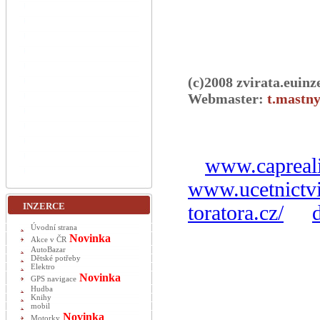
(c)2008 zvirata.euinz
Webmaster:
t.mastny
www.capreali
www.ucetnictvi
INZERCE
toratora.cz/
Úvodní strana
Novinka
Akce v ČR
AutoBazar
Dětské potřeby
Elektro
Novinka
GPS navigace
Hudba
Knihy
mobil
Novinka
Motorky