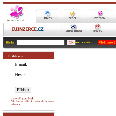
inzerce zvířat
Vložit nový
inzerce zvířat
Hledej
Přihlášení:
E-mail:
Heslo:
zapoměl jsem heslo.
Vložení nového inzerátu do inzerce
zdarma.