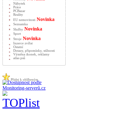
Nábytek
Práce
PCBazar
Reality
Novinka
EU nemovitosti
Seznamka
Novinka
Služby
Sport
Novinka
Stroje
Inzerce zvířat
Ostatní
Dotazy, připomínky, stížnosti
Výměna ikonek, reklamy
atlas psů
Přidej k oblíbeným