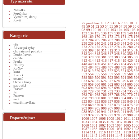
Typ inzerátu:
Nabídka
Poptávka
Vyměnim, daruji
Krytí
<< předchozí
0
1
2
3
4
5
6
7
8
9
10
11
49
50
51
52
53
54
55
56
57
58
59
60
98
99
100
101
102
103
104
105
106
1
133
134
135
136
137
138
139
140
14
Kategorie
168
169
170
171
172
173
174
175
17
203
204
205
206
207
208
209
210
21
238
239
240
241
242
243
244
245
24
vše
273
274
275
276
277
278
279
280
28
Akvarijní ryby
308
309
310
311
312
313
314
315
31
chovatelské potreby
343
344
345
346
347
348
349
350
35
Drobní savci
378
379
380
381
382
383
384
385
38
činčila
413
414
415
416
417
418
419
420
42
Fretka
448
449
450
451
452
453
454
455
45
Holuby
483
484
485
486
487
488
489
490
49
Kočky
518
519
520
521
522
523
524
525
52
koni
553
554
555
556
557
558
559
560
56
Králici
588
589
590
591
592
593
594
595
59
ostatní
623
624
625
626
627
628
629
630
63
Ovce a kozy
658
659
660
661
662
663
664
665
66
papoušci
693
694
695
696
697
698
699
700
70
Prasata
728
729
730
731
732
733
734
735
73
Psi
763
764
765
766
767
768
769
770
77
Ptactvo
798
799
800
801
802
803
804
805
80
skot
833
834
835
836
837
838
839
840
84
terarijni zvížata
868
869
870
871
872
873
874
875
87
903
904
905
906
907
908
909
910
91
938
939
940
941
942
943
944
945
94
973
974
975
976
977
978
979
980
98
Doporučujme:
1006
1007
1008
1009
1010
1011
101
1033
1034
1035
1036
1037
1038
103
1060
1061
1062
1063
1064
1065
106
1087
1088
1089
1090
1091
1092
109
1114
1115
1116
1117
1118
1119
112
1141
1142
1143
1144
1145
1146
114