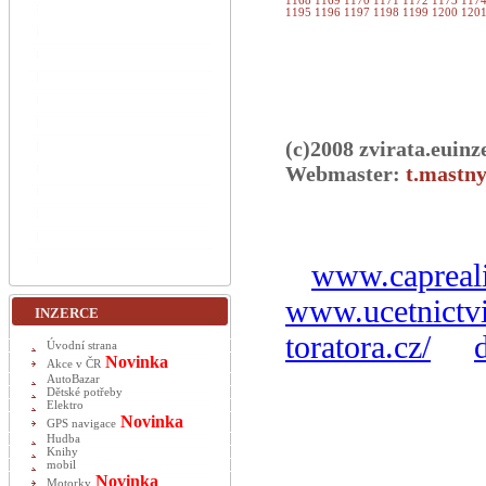
1168
1169
1170
1171
1172
1173
117
1195
1196
1197
1198
1199
1200
120
(c)2008 zvirata.euinz
Webmaster:
t.mastny
www.capreali
www.ucetnictvi
INZERCE
toratora.cz/
Úvodní strana
Novinka
Akce v ČR
AutoBazar
Dětské potřeby
Elektro
Novinka
GPS navigace
Hudba
Knihy
mobil
Novinka
Motorky