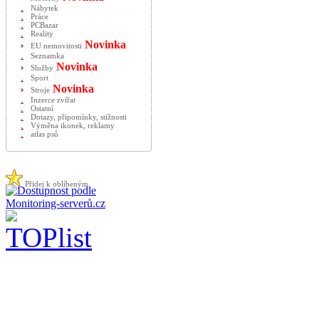
Nábytek
Práce
PCBazar
Reality
Novinka
EU nemovitosti
Seznamka
Novinka
Služby
Sport
Novinka
Stroje
Inzerce zvířat
Ostatní
Dotazy, připomínky, stížnosti
Výměna ikonek, reklamy
atlas psů
Přidej k oblíbeným