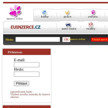
inzerce zvířat
Vložit nový
inzerce zvířat
Hledej
Přihlášení:
E-mail:
Heslo:
zapoměl jsem heslo.
Vložení nového inzerátu do inzerce
zdarma.