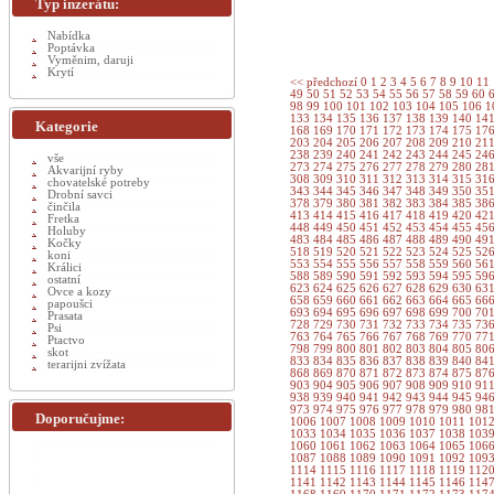
Typ inzerátu:
Nabídka
Poptávka
Vyměnim, daruji
Krytí
<< předchozí
0
1
2
3
4
5
6
7
8
9
10
11
49
50
51
52
53
54
55
56
57
58
59
60
98
99
100
101
102
103
104
105
106
1
133
134
135
136
137
138
139
140
14
Kategorie
168
169
170
171
172
173
174
175
17
203
204
205
206
207
208
209
210
21
238
239
240
241
242
243
244
245
24
vše
273
274
275
276
277
278
279
280
28
Akvarijní ryby
308
309
310
311
312
313
314
315
31
chovatelské potreby
343
344
345
346
347
348
349
350
35
Drobní savci
378
379
380
381
382
383
384
385
38
činčila
413
414
415
416
417
418
419
420
42
Fretka
448
449
450
451
452
453
454
455
45
Holuby
483
484
485
486
487
488
489
490
49
Kočky
518
519
520
521
522
523
524
525
52
koni
553
554
555
556
557
558
559
560
56
Králici
588
589
590
591
592
593
594
595
59
ostatní
623
624
625
626
627
628
629
630
63
Ovce a kozy
658
659
660
661
662
663
664
665
66
papoušci
693
694
695
696
697
698
699
700
70
Prasata
728
729
730
731
732
733
734
735
73
Psi
763
764
765
766
767
768
769
770
77
Ptactvo
798
799
800
801
802
803
804
805
80
skot
833
834
835
836
837
838
839
840
84
terarijni zvížata
868
869
870
871
872
873
874
875
87
903
904
905
906
907
908
909
910
91
938
939
940
941
942
943
944
945
94
973
974
975
976
977
978
979
980
98
Doporučujme:
1006
1007
1008
1009
1010
1011
101
1033
1034
1035
1036
1037
1038
103
1060
1061
1062
1063
1064
1065
106
1087
1088
1089
1090
1091
1092
109
1114
1115
1116
1117
1118
1119
112
1141
1142
1143
1144
1145
1146
114