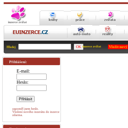
inzerce zvířat
Vložit nový
inzerce zvířat
Hledej
Přihlášení:
E-mail:
Heslo:
zapoměl jsem heslo.
Vložení nového inzerátu do inzerce
zdarma.