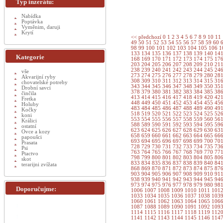
Typ inzerátu:
Nabídka
Poptávka
Vyměnim, daruji
Krytí
<< předchozí
0
1
2
3
4
5
6
7
8
9
10
11
49
50
51
52
53
54
55
56
57
58
59
60
98
99
100
101
102
103
104
105
106
1
133
134
135
136
137
138
139
140
14
Kategorie
168
169
170
171
172
173
174
175
17
203
204
205
206
207
208
209
210
21
238
239
240
241
242
243
244
245
24
vše
273
274
275
276
277
278
279
280
28
Akvarijní ryby
308
309
310
311
312
313
314
315
31
chovatelské potreby
343
344
345
346
347
348
349
350
35
Drobní savci
378
379
380
381
382
383
384
385
38
činčila
413
414
415
416
417
418
419
420
42
Fretka
448
449
450
451
452
453
454
455
45
Holuby
483
484
485
486
487
488
489
490
49
Kočky
518
519
520
521
522
523
524
525
52
koni
553
554
555
556
557
558
559
560
56
Králici
588
589
590
591
592
593
594
595
59
ostatní
623
624
625
626
627
628
629
630
63
Ovce a kozy
658
659
660
661
662
663
664
665
66
papoušci
693
694
695
696
697
698
699
700
70
Prasata
728
729
730
731
732
733
734
735
73
Psi
763
764
765
766
767
768
769
770
77
Ptactvo
798
799
800
801
802
803
804
805
80
skot
833
834
835
836
837
838
839
840
84
terarijni zvížata
868
869
870
871
872
873
874
875
87
903
904
905
906
907
908
909
910
91
938
939
940
941
942
943
944
945
94
973
974
975
976
977
978
979
980
98
Doporučujme:
1006
1007
1008
1009
1010
1011
101
1033
1034
1035
1036
1037
1038
103
1060
1061
1062
1063
1064
1065
106
1087
1088
1089
1090
1091
1092
109
1114
1115
1116
1117
1118
1119
112
1141
1142
1143
1144
1145
1146
114