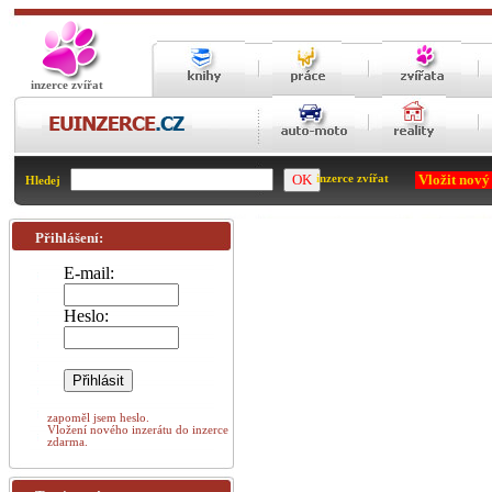
inzerce zvířat
Vložit nový
inzerce zvířat
Hledej
Přihlášení:
E-mail:
Heslo:
zapoměl jsem heslo.
Vložení nového inzerátu do inzerce
zdarma.