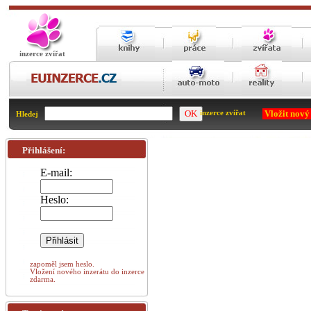
inzerce zvířat
Vložit nový
inzerce zvířat
Hledej
Přihlášení:
E-mail:
Heslo:
zapoměl jsem heslo.
Vložení nového inzerátu do inzerce
zdarma.