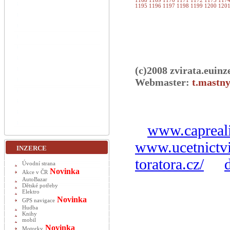
1168
1169
1170
1171
1172
1173
117
1195
1196
1197
1198
1199
1200
120
(c)2008 zvirata.euinz
Webmaster:
t.mastny
www.capreali
www.ucetnictvi
INZERCE
toratora.cz/
Úvodní strana
Novinka
Akce v ČR
AutoBazar
Dětské potřeby
Elektro
Novinka
GPS navigace
Hudba
Knihy
mobil
Novinka
Motorky