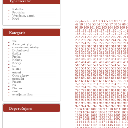
Typ inzerátu:
Nabídka
Poptávka
Vyměnim, daruji
Krytí
<< předchozí
0
1
2
3
4
5
6
7
8
9
10
11
49
50
51
52
53
54
55
56
57
58
59
60
98
99
100
101
102
103
104
105
106
1
133
134
135
136
137
138
139
140
14
Kategorie
168
169
170
171
172
173
174
175
17
203
204
205
206
207
208
209
210
21
238
239
240
241
242
243
244
245
24
vše
273
274
275
276
277
278
279
280
28
Akvarijní ryby
308
309
310
311
312
313
314
315
31
chovatelské potreby
343
344
345
346
347
348
349
350
35
Drobní savci
378
379
380
381
382
383
384
385
38
činčila
413
414
415
416
417
418
419
420
42
Fretka
448
449
450
451
452
453
454
455
45
Holuby
483
484
485
486
487
488
489
490
49
Kočky
518
519
520
521
522
523
524
525
52
koni
553
554
555
556
557
558
559
560
56
Králici
588
589
590
591
592
593
594
595
59
ostatní
623
624
625
626
627
628
629
630
63
Ovce a kozy
658
659
660
661
662
663
664
665
66
papoušci
693
694
695
696
697
698
699
700
70
Prasata
728
729
730
731
732
733
734
735
73
Psi
763
764
765
766
767
768
769
770
77
Ptactvo
798
799
800
801
802
803
804
805
80
skot
833
834
835
836
837
838
839
840
84
terarijni zvížata
868
869
870
871
872
873
874
875
87
903
904
905
906
907
908
909
910
91
938
939
940
941
942
943
944
945
94
973
974
975
976
977
978
979
980
98
Doporučujme:
1006
1007
1008
1009
1010
1011
101
1033
1034
1035
1036
1037
1038
103
1060
1061
1062
1063
1064
1065
106
1087
1088
1089
1090
1091
1092
109
1114
1115
1116
1117
1118
1119
112
1141
1142
1143
1144
1145
1146
114