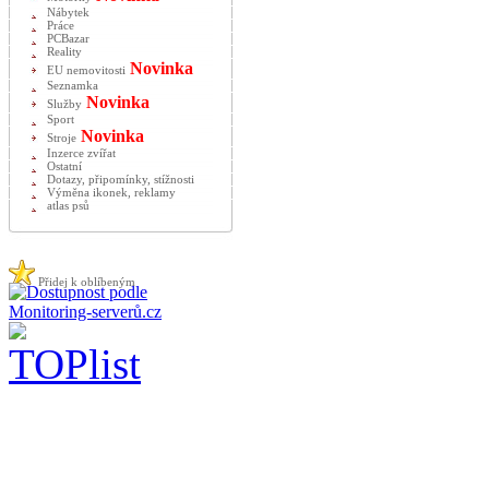
Nábytek
Práce
PCBazar
Reality
Novinka
EU nemovitosti
Seznamka
Novinka
Služby
Sport
Novinka
Stroje
Inzerce zvířat
Ostatní
Dotazy, připomínky, stížnosti
Výměna ikonek, reklamy
atlas psů
Přidej k oblíbeným