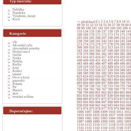
Typ inzerátu:
Nabídka
Poptávka
Vyměnim, daruji
Krytí
<< předchozí
0
1
2
3
4
5
6
7
8
9
10
11
49
50
51
52
53
54
55
56
57
58
59
60
98
99
100
101
102
103
104
105
106
1
133
134
135
136
137
138
139
140
14
Kategorie
168
169
170
171
172
173
174
175
17
203
204
205
206
207
208
209
210
21
238
239
240
241
242
243
244
245
24
vše
273
274
275
276
277
278
279
280
28
Akvarijní ryby
308
309
310
311
312
313
314
315
31
chovatelské potreby
343
344
345
346
347
348
349
350
35
Drobní savci
378
379
380
381
382
383
384
385
38
činčila
413
414
415
416
417
418
419
420
42
Fretka
448
449
450
451
452
453
454
455
45
Holuby
483
484
485
486
487
488
489
490
49
Kočky
518
519
520
521
522
523
524
525
52
koni
553
554
555
556
557
558
559
560
56
Králici
588
589
590
591
592
593
594
595
59
ostatní
623
624
625
626
627
628
629
630
63
Ovce a kozy
658
659
660
661
662
663
664
665
66
papoušci
693
694
695
696
697
698
699
700
70
Prasata
728
729
730
731
732
733
734
735
73
Psi
763
764
765
766
767
768
769
770
77
Ptactvo
798
799
800
801
802
803
804
805
80
skot
833
834
835
836
837
838
839
840
84
terarijni zvížata
868
869
870
871
872
873
874
875
87
903
904
905
906
907
908
909
910
91
938
939
940
941
942
943
944
945
94
973
974
975
976
977
978
979
980
98
Doporučujme:
1006
1007
1008
1009
1010
1011
101
1033
1034
1035
1036
1037
1038
103
1060
1061
1062
1063
1064
1065
106
1087
1088
1089
1090
1091
1092
109
1114
1115
1116
1117
1118
1119
112
1141
1142
1143
1144
1145
1146
114