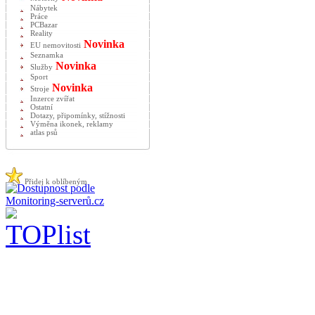
Nábytek
Práce
PCBazar
Reality
Novinka
EU nemovitosti
Seznamka
Novinka
Služby
Sport
Novinka
Stroje
Inzerce zvířat
Ostatní
Dotazy, připomínky, stížnosti
Výměna ikonek, reklamy
atlas psů
Přidej k oblíbeným