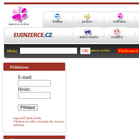
inzerce zvířat
Vložit nový
inzerce zvířat
Hledej
Přihlášení:
E-mail:
Heslo:
zapoměl jsem heslo.
Vložení nového inzerátu do inzerce
zdarma.