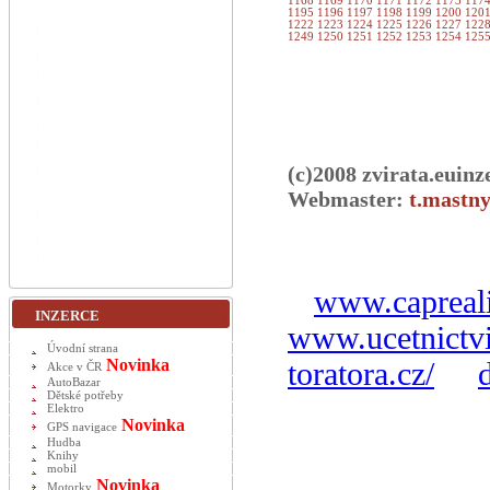
1168
1169
1170
1171
1172
1173
117
1195
1196
1197
1198
1199
1200
120
1222
1223
1224
1225
1226
1227
122
1249
1250
1251
1252
1253
1254
125
(c)2008 zvirata.euinz
Webmaster:
t.mastny
www.capreali
INZERCE
www.ucetnictvi
Úvodní strana
Novinka
toratora.cz/
Akce v ČR
AutoBazar
Dětské potřeby
Elektro
Novinka
GPS navigace
Hudba
Knihy
mobil
Novinka
Motorky