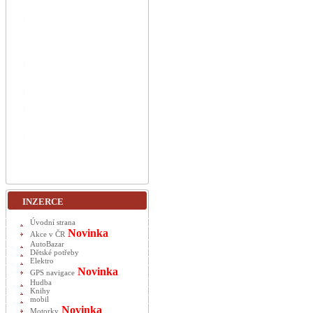
INZERCE
Úvodní strana
Novinka
Akce v ČR
AutoBazar
Dětské potřeby
Elektro
Novinka
GPS navigace
Hudba
Knihy
mobil
Novinka
Motorky