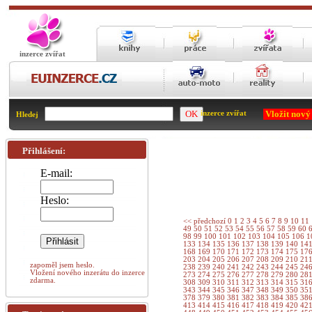
inzerce zvířat
Vložit nový
inzerce zvířat
Hledej
Přihlášení:
E-mail:
Heslo:
<< předchozí
0
1
2
3
4
5
6
7
8
9
10
11
49
50
51
52
53
54
55
56
57
58
59
60
98
99
100
101
102
103
104
105
106
1
133
134
135
136
137
138
139
140
14
168
169
170
171
172
173
174
175
17
203
204
205
206
207
208
209
210
21
zapoměl jsem heslo.
238
239
240
241
242
243
244
245
24
Vložení nového inzerátu do inzerce
273
274
275
276
277
278
279
280
28
zdarma.
308
309
310
311
312
313
314
315
31
343
344
345
346
347
348
349
350
35
378
379
380
381
382
383
384
385
38
413
414
415
416
417
418
419
420
42