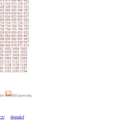
478
479
480
481
482
513
514
515
516
517
548
549
550
551
552
583
584
585
586
587
618
619
620
621
622
653
654
655
656
657
688
689
690
691
692
723
724
725
726
727
758
759
760
761
762
793
794
795
796
797
828
829
830
831
832
863
864
865
866
867
898
899
900
901
902
933
934
935
936
937
968
969
970
971
972
002
1003
1004
1005
029
1030
1031
1032
056
1057
1058
1059
083
1084
1085
1086
110
1111
1112
1113
137
1138
1139
1140
164
1165
1166
1167
191
1192
1193
1194
ným
RSS zpravodaj
cz/
domácí