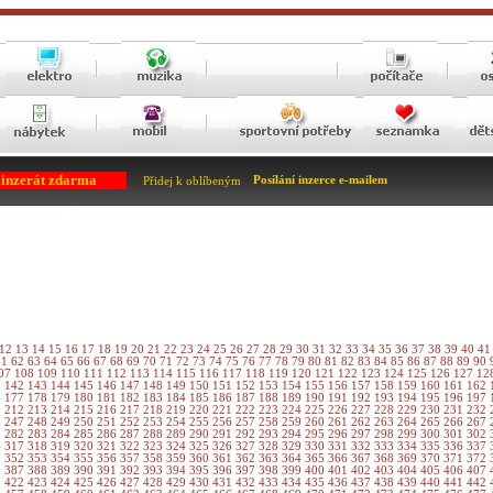
 inzerát zdarma
Posílání inzerce e-mailem
Přidej k oblíbeným
12
13
14
15
16
17
18
19
20
21
22
23
24
25
26
27
28
29
30
31
32
33
34
35
36
37
38
39
40
4
61
62
63
64
65
66
67
68
69
70
71
72
73
74
75
76
77
78
79
80
81
82
83
84
85
86
87
88
89
90
07
108
109
110
111
112
113
114
115
116
117
118
119
120
121
122
123
124
125
126
127
12
1
142
143
144
145
146
147
148
149
150
151
152
153
154
155
156
157
158
159
160
161
162
6
177
178
179
180
181
182
183
184
185
186
187
188
189
190
191
192
193
194
195
196
197
1
212
213
214
215
216
217
218
219
220
221
222
223
224
225
226
227
228
229
230
231
232
6
247
248
249
250
251
252
253
254
255
256
257
258
259
260
261
262
263
264
265
266
267
1
282
283
284
285
286
287
288
289
290
291
292
293
294
295
296
297
298
299
300
301
302
6
317
318
319
320
321
322
323
324
325
326
327
328
329
330
331
332
333
334
335
336
337
1
352
353
354
355
356
357
358
359
360
361
362
363
364
365
366
367
368
369
370
371
372
6
387
388
389
390
391
392
393
394
395
396
397
398
399
400
401
402
403
404
405
406
407
1
422
423
424
425
426
427
428
429
430
431
432
433
434
435
436
437
438
439
440
441
442