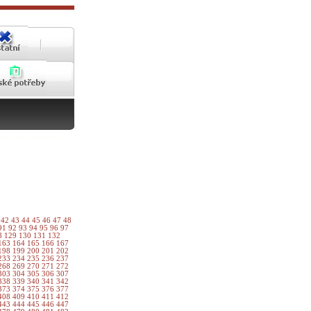
1
42
43
44
45
46
47
48
91
92
93
94
95
96
97
8
129
130
131
132
163
164
165
166
167
198
199
200
201
202
233
234
235
236
237
268
269
270
271
272
303
304
305
306
307
338
339
340
341
342
373
374
375
376
377
408
409
410
411
412
443
444
445
446
447