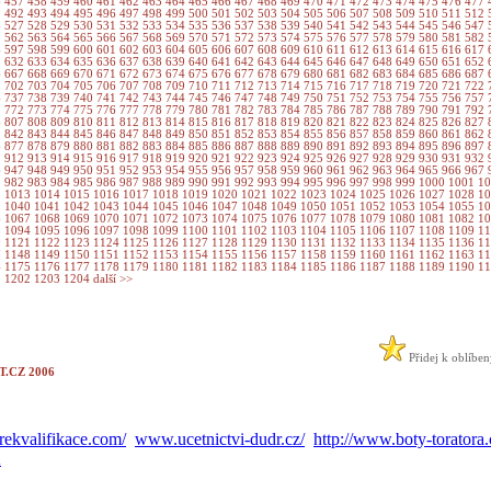
6
457
458
459
460
461
462
463
464
465
466
467
468
469
470
471
472
473
474
475
476
477
1
492
493
494
495
496
497
498
499
500
501
502
503
504
505
506
507
508
509
510
511
512
6
527
528
529
530
531
532
533
534
535
536
537
538
539
540
541
542
543
544
545
546
547
1
562
563
564
565
566
567
568
569
570
571
572
573
574
575
576
577
578
579
580
581
582
6
597
598
599
600
601
602
603
604
605
606
607
608
609
610
611
612
613
614
615
616
617
1
632
633
634
635
636
637
638
639
640
641
642
643
644
645
646
647
648
649
650
651
652
6
667
668
669
670
671
672
673
674
675
676
677
678
679
680
681
682
683
684
685
686
687
1
702
703
704
705
706
707
708
709
710
711
712
713
714
715
716
717
718
719
720
721
722
6
737
738
739
740
741
742
743
744
745
746
747
748
749
750
751
752
753
754
755
756
757
1
772
773
774
775
776
777
778
779
780
781
782
783
784
785
786
787
788
789
790
791
792
6
807
808
809
810
811
812
813
814
815
816
817
818
819
820
821
822
823
824
825
826
827
1
842
843
844
845
846
847
848
849
850
851
852
853
854
855
856
857
858
859
860
861
862
6
877
878
879
880
881
882
883
884
885
886
887
888
889
890
891
892
893
894
895
896
897
1
912
913
914
915
916
917
918
919
920
921
922
923
924
925
926
927
928
929
930
931
932
6
947
948
949
950
951
952
953
954
955
956
957
958
959
960
961
962
963
964
965
966
967
1
982
983
984
985
986
987
988
989
990
991
992
993
994
995
996
997
998
999
1000
1001
1
2
1013
1014
1015
1016
1017
1018
1019
1020
1021
1022
1023
1024
1025
1026
1027
1028
1
9
1040
1041
1042
1043
1044
1045
1046
1047
1048
1049
1050
1051
1052
1053
1054
1055
1
6
1067
1068
1069
1070
1071
1072
1073
1074
1075
1076
1077
1078
1079
1080
1081
1082
1
3
1094
1095
1096
1097
1098
1099
1100
1101
1102
1103
1104
1105
1106
1107
1108
1109
1
0
1121
1122
1123
1124
1125
1126
1127
1128
1129
1130
1131
1132
1133
1134
1135
1136
1
7
1148
1149
1150
1151
1152
1153
1154
1155
1156
1157
1158
1159
1160
1161
1162
1163
1
4
1175
1176
1177
1178
1179
1180
1181
1182
1183
1184
1185
1186
1187
1188
1189
1190
1
1
1202
1203
1204
další >>
Přidej k oblíbe
.CZ 2006
ekvalifikace.com/
www.ucetnictvi-dudr.cz/
http://www.boty-toratora.
A