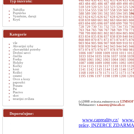
Typ inzerátu:
448
449
450
451
452
453
454
455
45
483
484
485
486
487
488
489
490
49
518
519
520
521
522
523
524
525
52
Nabídka
553
554
555
556
557
558
559
560
56
Poptávka
588
589
590
591
592
593
594
595
59
Vyměnim, daruji
623
624
625
626
627
628
629
630
63
Krytí
658
659
660
661
662
663
664
665
66
693
694
695
696
697
698
699
700
70
728
729
730
731
732
733
734
735
73
763
764
765
766
767
768
769
770
77
798
799
800
801
802
803
804
805
80
Kategorie
833
834
835
836
837
838
839
840
84
868
869
870
871
872
873
874
875
87
vše
903
904
905
906
907
908
909
910
91
Akvarijní ryby
938
939
940
941
942
943
944
945
94
chovatelské potreby
973
974
975
976
977
978
979
980
98
Drobní savci
1006
1007
1008
1009
1010
1011
101
činčila
1033
1034
1035
1036
1037
1038
103
Fretka
1060
1061
1062
1063
1064
1065
106
Holuby
1087
1088
1089
1090
1091
1092
109
Kočky
1114
1115
1116
1117
1118
1119
112
koni
1141
1142
1143
1144
1145
1146
114
Králici
1168
1169
1170
1171
1172
1173
117
ostatní
1195
1196
1197
1198
1199
1200
120
Ovce a kozy
papoušci
Prasata
Psi
Ptactvo
skot
terarijni zvížata
(c)2008 zvirata.euinzerce.cz
LTMSOFT
Webmaster:
t.mastny@tiscali.cz
Doporučujme:
www.capreality.cz/
www.r
práce, INZERCE ZDARM