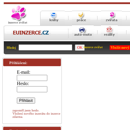
inzerce zvířat
Vložit nový
inzerce zvířat
Hledej
Přihlášení:
E-mail:
Heslo:
zapoměl jsem heslo.
Vložení nového inzerátu do inzerce
zdarma.