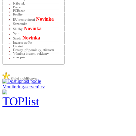
Nábytek
Práce
PCBazar
Reality
Novinka
EU nemovitosti
Seznamka
Novinka
Služby
Sport
Novinka
Stroje
Inzerce zvířat
Ostatní
Dotazy, připomínky, stížnosti
Výměna ikonek, reklamy
atlas psů
Přidej k oblíbeným