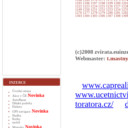
1168
1169
1170
1171
1172
1173
117
1195
1196
1197
1198
1199
1200
120
1222
1223
1224
1225
1226
1227
122
1249
1250
1251
1252
1253
1254
125
1276
1277
1278
1279
1280
1281
128
1303
1304
1305
1306
1307
1308
130
(c)2008 zvirata.euinz
Webmaster:
t.mastny
INZERCE
www.capreali
Úvodní strana
www.ucetnictvi
Novinka
Akce v ČR
AutoBazar
toratora.cz/
Dětské potřeby
Elektro
Novinka
GPS navigace
Hudba
Knihy
mobil
Novinka
Motorky