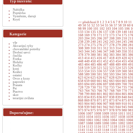
Typ inzerátu:
Nabídka
Poptávka
Vyměnim, daruji
Krytí
<< předchozí
0
1
2
3
4
5
6
7
8
9
10
11
49
50
51
52
53
54
55
56
57
58
59
60
98
99
100
101
102
103
104
105
106
1
133
134
135
136
137
138
139
140
14
Kategorie
168
169
170
171
172
173
174
175
17
203
204
205
206
207
208
209
210
21
238
239
240
241
242
243
244
245
24
vše
273
274
275
276
277
278
279
280
28
Akvarijní ryby
308
309
310
311
312
313
314
315
31
chovatelské potreby
343
344
345
346
347
348
349
350
35
Drobní savci
378
379
380
381
382
383
384
385
38
činčila
413
414
415
416
417
418
419
420
42
Fretka
448
449
450
451
452
453
454
455
45
Holuby
483
484
485
486
487
488
489
490
49
Kočky
518
519
520
521
522
523
524
525
52
koni
553
554
555
556
557
558
559
560
56
Králici
588
589
590
591
592
593
594
595
59
ostatní
623
624
625
626
627
628
629
630
63
Ovce a kozy
658
659
660
661
662
663
664
665
66
papoušci
693
694
695
696
697
698
699
700
70
Prasata
728
729
730
731
732
733
734
735
73
Psi
763
764
765
766
767
768
769
770
77
Ptactvo
798
799
800
801
802
803
804
805
80
skot
833
834
835
836
837
838
839
840
84
terarijni zvížata
868
869
870
871
872
873
874
875
87
903
904
905
906
907
908
909
910
91
938
939
940
941
942
943
944
945
94
973
974
975
976
977
978
979
980
98
Doporučujme:
1006
1007
1008
1009
1010
1011
101
1033
1034
1035
1036
1037
1038
103
1060
1061
1062
1063
1064
1065
106
1087
1088
1089
1090
1091
1092
109
1114
1115
1116
1117
1118
1119
112
1141
1142
1143
1144
1145
1146
114